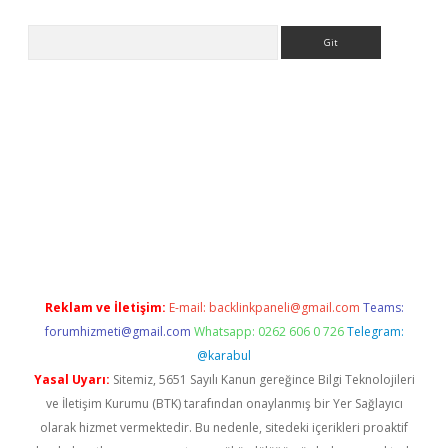
Arama
ino
Reklam ve İletişim:
E-mail:
backlinkpaneli@gmail.com
Teams:
forumhizmeti@gmail.com
Whatsapp: 0262 606 0 726
Telegram:
@karabul
Yasal Uyarı:
Sitemiz, 5651 Sayılı Kanun gereğince Bilgi Teknolojileri
ve İletişim Kurumu (BTK) tarafından onaylanmış bir Yer Sağlayıcı
olarak hizmet vermektedir. Bu nedenle, sitedeki içerikleri proaktif