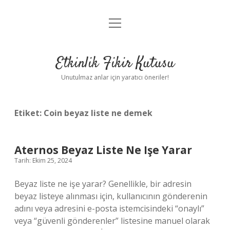
menüyü
Anasayfa
aç
Gizlilik Politikası
Etkinlik Fikir Kutusu
Yasal Uyarı
Unutulmaz anlar için yaratıcı öneriler!
Hakkımızda
Etiket:
Coin beyaz liste ne demek
Aternos Beyaz Liste Ne Işe Yarar
Tarih: Ekim 25, 2024
Beyaz liste ne işe yarar? Genellikle, bir adresin
beyaz listeye alınması için, kullanıcının gönderenin
adını veya adresini e-posta istemcisindeki “onaylı”
veya “güvenli gönderenler” listesine manuel olarak