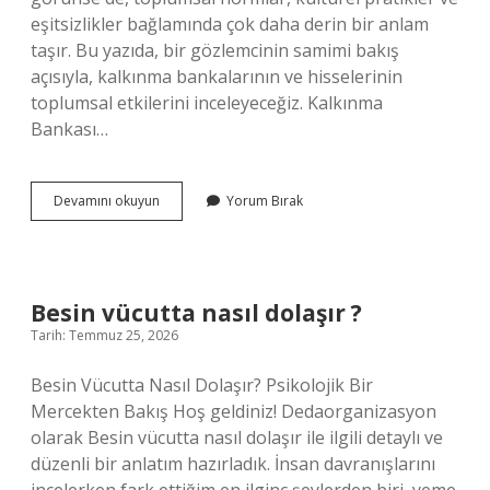
eşitsizlikler bağlamında çok daha derin bir anlam
taşır. Bu yazıda, bir gözlemcinin samimi bakış
açısıyla, kalkınma bankalarının ve hisselerinin
toplumsal etkilerini inceleyeceğiz. Kalkınma
Bankası…
Kalkınma
Devamını okuyun
Yorum Bırak
bankası
hisse
ne
iş
yapar
Besin vücutta nasıl dolaşır ?
?
Tarih: Temmuz 25, 2026
Besin Vücutta Nasıl Dolaşır? Psikolojik Bir
Mercekten Bakış Hoş geldiniz! Dedaorganizasyon
olarak Besin vücutta nasıl dolaşır ile ilgili detaylı ve
düzenli bir anlatım hazırladık. İnsan davranışlarını