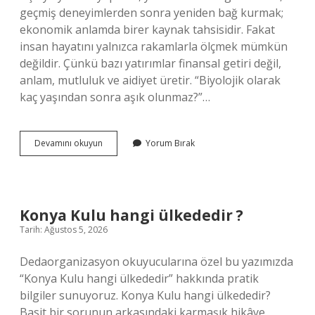
geçmiş deneyimlerden sonra yeniden bağ kurmak;
ekonomik anlamda birer kaynak tahsisidir. Fakat
insan hayatını yalnızca rakamlarla ölçmek mümkün
değildir. Çünkü bazı yatırımlar finansal getiri değil,
anlam, mutluluk ve aidiyet üretir. “Biyolojik olarak
kaç yaşından sonra aşık olunmaz?”…
Biyolojik
Devamını okuyun
Yorum Bırak
olarak
kaç
yaşından
sonra
aşık
Konya Kulu hangi ülkededir ?
olunmaz
Tarih: Ağustos 5, 2026
?
Dedaorganizasyon okuyucularına özel bu yazımızda
“Konya Kulu hangi ülkededir” hakkında pratik
bilgiler sunuyoruz. Konya Kulu hangi ülkededir?
Basit bir sorunun arkasındaki karmaşık hikâye