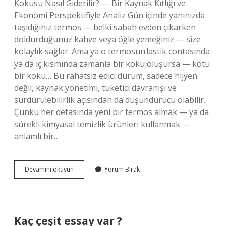
Kokusu Nasıl Giderilir? — Bir Kaynak Kıtlığı ve
Ekonomi Perspektifiyle Analiz Gün içinde yanınızda
taşıdığınız termos — belki sabah evden çıkarken
doldurduğunuz kahve veya öğle yemeğiniz — size
kolaylık sağlar. Ama ya o termosun lastik contasında
ya da iç kısmında zamanla bir koku oluşursa — kötü
bir koku… Bu rahatsız edici durum, sadece hijyen
değil, kaynak yönetimi, tüketici davranışı ve
sürdürülebilirlik açısından da düşündürücü olabilir.
Çünkü her defasında yeni bir termos almak — ya da
sürekli kimyasal temizlik ürünleri kullanmak —
anlamlı bir…
Termos
Devamını okuyun
Yorum Bırak
contası
kokusu
nasıl
giderilir
?
Kaç çeşit essay var ?