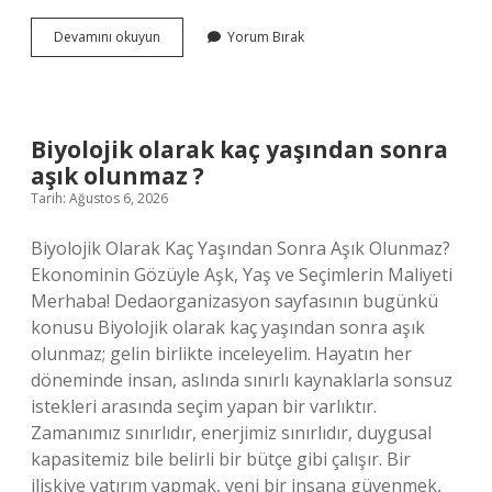
Kaç
Devamını okuyun
Yorum Bırak
çeşit
essay
var
?
Biyolojik olarak kaç yaşından sonra
aşık olunmaz ?
Tarih: Ağustos 6, 2026
Biyolojik Olarak Kaç Yaşından Sonra Aşık Olunmaz?
Ekonominin Gözüyle Aşk, Yaş ve Seçimlerin Maliyeti
Merhaba! Dedaorganizasyon sayfasının bugünkü
konusu Biyolojik olarak kaç yaşından sonra aşık
olunmaz; gelin birlikte inceleyelim. Hayatın her
döneminde insan, aslında sınırlı kaynaklarla sonsuz
istekleri arasında seçim yapan bir varlıktır.
Zamanımız sınırlıdır, enerjimiz sınırlıdır, duygusal
kapasitemiz bile belirli bir bütçe gibi çalışır. Bir
ilişkiye yatırım yapmak, yeni bir insana güvenmek,