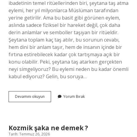
ibadetinin temel ritüellerinden biri, şeytana taş atma
eylemi, her yıl milyonlarca Müslüman tarafından
yerine getirilir. Ama bu basit gibi görünen eylem,
aslında sadece fiziksel bir hareket değil, çok daha
derin anlamlar ve semboller taşıyan bir ritüeldir.
Şeytana toplam kaç taş atılır, bu sorunun cevabı,
hem dini bir anlam taşır, hem de insanın içinde bir
fırtına estirebilecek kadar çok tartışmaya açık bir
konu olabilir. Peki, şeytana taş atarken gerçekten
neyi simgeliyoruz? Bu eylemi neden bu kadar önemli
kabul ediyoruz? Gelin, bu soruya…
Şeytana
Devamını okuyun
Yorum Bırak
toplam
kaç
taş
atılır
?
Kozmik şaka ne demek ?
Tarih: Temmuz 26, 2026