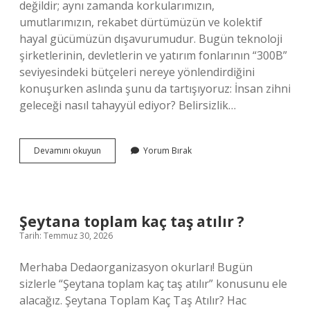
değildir; aynı zamanda korkularımızın,
umutlarımızın, rekabet dürtümüzün ve kolektif
hayal gücümüzün dışavurumudur. Bugün teknoloji
şirketlerinin, devletlerin ve yatırım fonlarının “300B”
seviyesindeki bütçeleri nereye yönlendirdiğini
konuşurken aslında şunu da tartışıyoruz: İnsan zihni
geleceği nasıl tahayyül ediyor? Belirsizlik…
300B
Devamını okuyun
Yorum Bırak
nereye
gidiyor
?
Şeytana toplam kaç taş atılır ?
Tarih: Temmuz 30, 2026
Merhaba Dedaorganizasyon okurları! Bugün
sizlerle “Şeytana toplam kaç taş atılır” konusunu ele
alacağız. Şeytana Toplam Kaç Taş Atılır? Hac