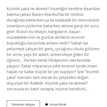
Kozmik şaka ne demek? İnsanlığın kendine dışarıdan
bakma çabası Bazen İstanbul’da bir otobüs
durağında beklerken ya da kalabalık bir metrobüste
insanların yüzlerine bakarken aklıma garip bir soru
gelir: Bütün bu telaşın, kavgaların, başarı
mücadelelerinin ve günlük dertlerin evrenin
büyüklüğü karşısında anlamı nedir? Sabah işe
yetişmeye çalışan bir genç, çocuğunu okula götüren
bir anne, yaşlı bir adam, üniversiteye giden bir
öğrenci… Herkes kendi hikâyesinin merkezinde
yaşıyor. Fakat milyarlarca yıllık evrenin içinde insan
hayatı ne kadar büyük bir yer kaplıyor? İşte “kozmik
şaka” kavramı tam olarak bu çelişkiden doğan
düşünsel bir ifadedir. Kozmik şaka ne demek?
sorusuna en basit cevapla; insanın kendisini,…
Kozmik
Devamını okuyun
Yorum Bırak