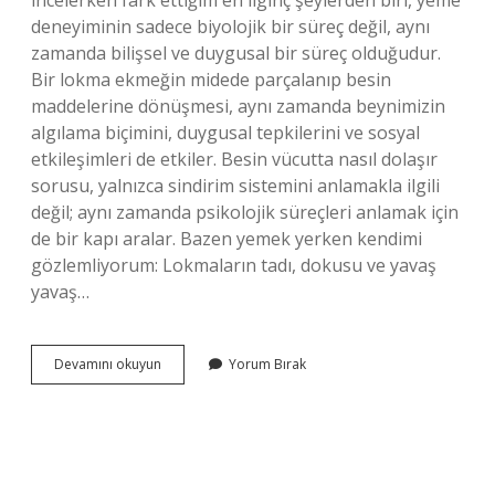
incelerken fark ettiğim en ilginç şeylerden biri, yeme
deneyiminin sadece biyolojik bir süreç değil, aynı
zamanda bilişsel ve duygusal bir süreç olduğudur.
Bir lokma ekmeğin midede parçalanıp besin
maddelerine dönüşmesi, aynı zamanda beynimizin
algılama biçimini, duygusal tepkilerini ve sosyal
etkileşimleri de etkiler. Besin vücutta nasıl dolaşır
sorusu, yalnızca sindirim sistemini anlamakla ilgili
değil; aynı zamanda psikolojik süreçleri anlamak için
de bir kapı aralar. Bazen yemek yerken kendimi
gözlemliyorum: Lokmaların tadı, dokusu ve yavaş
yavaş…
Besin
Devamını okuyun
Yorum Bırak
vücutta
nasıl
dolaşır
?