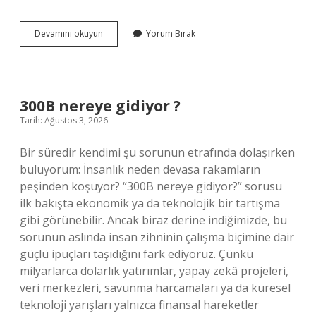
Avans
Devamını okuyun
Yorum Bırak
ödemeleri
ne
anlama
gelir
?
300B nereye gidiyor ?
Tarih: Ağustos 3, 2026
Bir süredir kendimi şu sorunun etrafında dolaşırken
buluyorum: İnsanlık neden devasa rakamların
peşinden koşuyor? “300B nereye gidiyor?” sorusu
ilk bakışta ekonomik ya da teknolojik bir tartışma
gibi görünebilir. Ancak biraz derine indiğimizde, bu
sorunun aslında insan zihninin çalışma biçimine dair
güçlü ipuçları taşıdığını fark ediyoruz. Çünkü
milyarlarca dolarlık yatırımlar, yapay zekâ projeleri,
veri merkezleri, savunma harcamaları ya da küresel
teknoloji yarışları yalnızca finansal hareketler