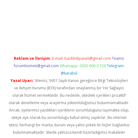
dcasino
Reklam ve İletişim:
E-mail:
backlinkpaneli@gmail.com
Teams:
forumhizmeti@gmail.com
Whatsapp: 0262 606 0 726
Telegram:
@karabul
Yasal Uyarı:
Sitemiz, 5651 Sayılı Kanun gereğince Bilgi Teknolojileri
ve İletişim Kurumu (BTK) tarafından onaylanmış bir Yer Sağlayıcı
olarak hizmet vermektedir. Bu nedenle, sitedeki içerikleri proaktif
olarak denetleme veya araştırma yükümlülüğümüz bulunmamaktadır.
Ancak, üyelerimiz yazdıkları içeriklerin sorumluluğunu taşımakta olup,
siteye üye olarak bu sorumluluğu kabul etmiş sayılırlar. Bu internet
sitesi, herhangi bir marka, kurum veya şahıs şirketi ile hiçbir bağlantısı
bulunmamaktadır. Sitede yalnızca kendi hazırladığımız makaleler