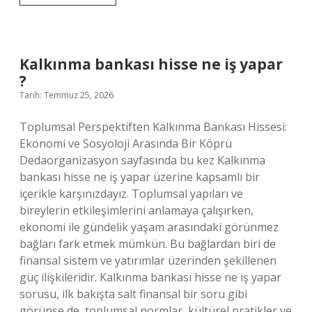
şaka
ne
demek
?
Kalkınma bankası hisse ne iş yapar
?
Tarih: Temmuz 25, 2026
Toplumsal Perspektiften Kalkınma Bankası Hissesi:
Ekonomi ve Sosyoloji Arasında Bir Köprü
Dedaorganizasyon sayfasında bu kez Kalkınma
bankası hisse ne iş yapar üzerine kapsamlı bir
içerikle karşınızdayız. Toplumsal yapıları ve
bireylerin etkileşimlerini anlamaya çalışırken,
ekonomi ile gündelik yaşam arasındaki görünmez
bağları fark etmek mümkün. Bu bağlardan biri de
finansal sistem ve yatırımlar üzerinden şekillenen
güç ilişkileridir. Kalkınma bankası hisse ne iş yapar
sorusu, ilk bakışta salt finansal bir soru gibi
görünse de, toplumsal normlar, kültürel pratikler ve