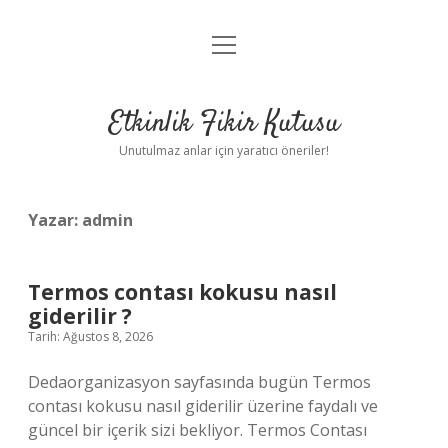
menüyü
Anasayfa
aç
Gizlilik Politikası
Etkinlik Fikir Kutusu
Yasal Uyarı
Unutulmaz anlar için yaratıcı öneriler!
Hakkımızda
Yazar:
admin
Termos contası kokusu nasıl
giderilir ?
Tarih: Ağustos 8, 2026
Dedaorganizasyon sayfasında bugün Termos
contası kokusu nasıl giderilir üzerine faydalı ve
güncel bir içerik sizi bekliyor. Termos Contası