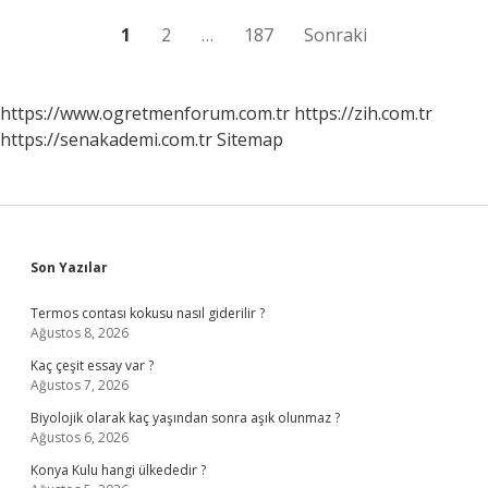
Yazı
1
2
…
187
Sonraki
sayfalaması
https://www.ogretmenforum.com.tr
https://zih.com.tr
https://senakademi.com.tr
Sitemap
Sidebar
Son Yazılar
Termos contası kokusu nasıl giderilir ?
Ağustos 8, 2026
Kaç çeşit essay var ?
Ağustos 7, 2026
Biyolojik olarak kaç yaşından sonra aşık olunmaz ?
Ağustos 6, 2026
Konya Kulu hangi ülkededir ?