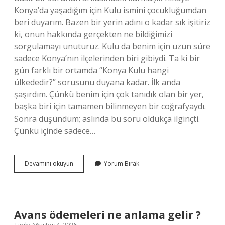
Konya’da yaşadığım için Kulu ismini çocukluğumdan
beri duyarım. Bazen bir yerin adını o kadar sık işitiriz
ki, onun hakkında gerçekten ne bildiğimizi
sorgulamayı unuturuz. Kulu da benim için uzun süre
sadece Konya’nın ilçelerinden biri gibiydi. Ta ki bir
gün farklı bir ortamda “Konya Kulu hangi
ülkededir?” sorusunu duyana kadar. İlk anda
şaşırdım. Çünkü benim için çok tanıdık olan bir yer,
başka biri için tamamen bilinmeyen bir coğrafyaydı.
Sonra düşündüm; aslında bu soru oldukça ilginçti.
Çünkü içinde sadece…
Konya
Devamını okuyun
Yorum Bırak
Kulu
hangi
ülkededir
?
Avans ödemeleri ne anlama gelir ?