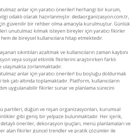
lmaz anlar için yaratıcı öneriler! herhangi bir kurum,
ilgi odaklı olarak hazırlanmıştır. dedaorganizasyon.com.tr,
için güvenilir bir rehber olma amacıyla kurulmuştur. Günlük
i unutulmaz kılmak isteyen bireyler için yaratıcı fikirler
em de bireysel kullanıcılara hitap etmektedir.
yaşanan sıkıntıları azaltmak ve kullanıcıların zaman kaybını
n veya sosyal etkinlik fikirlerini araştırırken farklı
ye ulaşmakta zorlanmaktadır.
ulmaz anlar için yaratıcı öneriler! bu boşluğu doldurmak
 tek çatı altında toplamaktadır. Platform, kullanıcıların
adım uygulanabilir fikirler sunar ve planlama sürecini
ü partileri, düğün ve nişan organizasyonları, kurumsal
inlikler gibi geniş bir yelpaze bulunmaktadır. Her içerik,
çin detaylı öneriler, dekorasyon ipuçları, menü planlamaları ve
er alan fikirler güncel trendler ve pratik çözümler ile