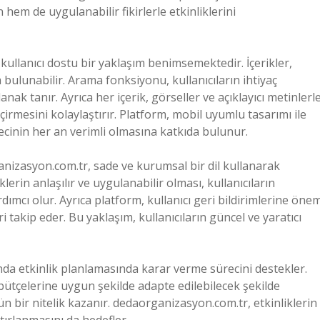
em de uygulanabilir fikirlerle etkinliklerini
ullanıcı dostu bir yaklaşım benimsemektedir. İçerikler,
a bulunabilir. Arama fonksiyonu, kullanıcıların ihtiyaç
lanak tanır. Ayrıca her içerik, görseller ve açıklayıcı metinlerl
çirmesini kolaylaştırır. Platform, mobil uyumlu tasarımı ile
recinin her an verimli olmasına katkıda bulunur.
nizasyon.com.tr, sade ve kurumsal bir dil kullanarak
lerin anlaşılır ve uygulanabilir olması, kullanıcıların
ardımcı olur. Ayrıca platform, kullanıcı geri bildirimlerine öne
ri takip eder. Bu yaklaşım, kullanıcıların güncel ve yaratıcı
nda etkinlik planlamasında karar verme sürecini destekler.
e bütçelerine uygun şekilde adapte edilebilecek şekilde
n bir nitelik kazanır. dedaorganizasyon.com.tr, etkinliklerin