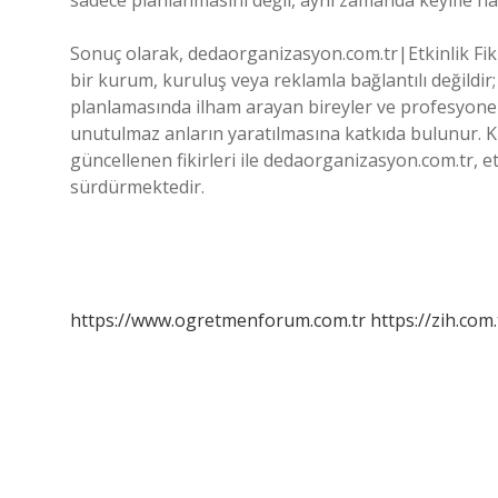
sadece planlanmasını değil, aynı zamanda keyifle ha
Sonuç olarak, dedaorganizasyon.com.tr|Etkinlik Fiki
bir kurum, kuruluş veya reklamla bağlantılı değildir;
planlamasında ilham arayan bireyler ve profesyonelle
unutulmaz anların yaratılmasına katkıda bulunur. Kulla
güncellenen fikirleri ile dedaorganizasyon.com.tr, e
sürdürmektedir.
https://www.ogretmenforum.com.tr
https://zih.com.