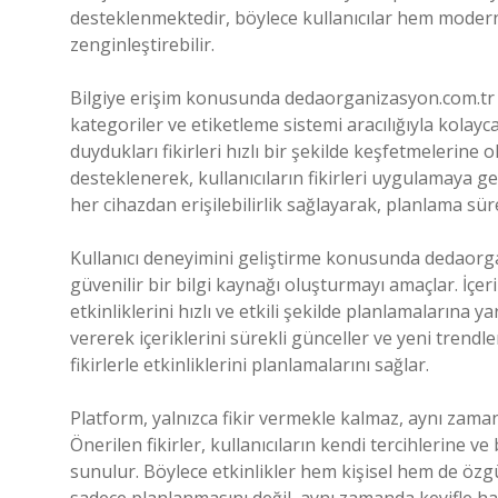
desteklenmektedir, böylece kullanıcılar hem modern h
zenginleştirebilir.
Bilgiye erişim konusunda dedaorganizasyon.com.tr k
kategoriler ve etiketleme sistemi aracılığıyla kolayc
duydukları fikirleri hızlı bir şekilde keşfetmelerine o
desteklenerek, kullanıcıların fikirleri uygulamaya ge
her cihazdan erişilebilirlik sağlayarak, planlama sü
Kullanıcı deneyimini geliştirme konusunda dedaorga
güvenilir bir bilgi kaynağı oluşturmayı amaçlar. İçerik
etkinliklerini hızlı ve etkili şekilde planlamalarına y
vererek içeriklerini sürekli günceller ve yeni trendle
fikirlerle etkinliklerini planlamalarını sağlar.
Platform, yalnızca fikir vermekle kalmaz, aynı zama
Önerilen fikirler, kullanıcıların kendi tercihlerine v
sunulur. Böylece etkinlikler hem kişisel hem de özgü