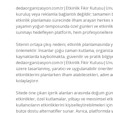
dedaorganizasyon.com.tr|Etkinlik Fikir Kutusu|Unutu
kuruluş veya reklamla bağlantılı değildir; tamamen b
etkinlik planlaması sürecinde ilham arayan herkes 
yaşamın yoğun temposunda özel günleri ve etkinlikler
sunmayı hedefleyen platform, hem profesyonellere h
Sitenin ortaya çıkış nedeni, etkinlik planlamasında 
önlemektir. İnsanlar çoğu zaman kutlama, organizasyo
kaynaklarda kaybolmakta, güvenilir ve pratik bilgi
dedaorganizasyon.com.tr|Etkinlik Fikir Kutusu|Unut
üzere tasarlanmış, yaratıcı ve uygulanabilir önerileri
etkinliklerini planlarken ilham alabilecekleri, adım 
kolaylaştırır.
Sitede öne çıkan içerik alanları arasında doğum gün
etkinlikler, özel kutlamalar, yılbaşı ve mevsimsel etk
kullanıcıların etkinliklerini kişiselleştirebilmeleri i
bütçe dostu alternatifler sunar. Ayrıca, platformda y