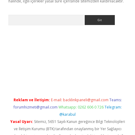
halinde, ilgili içerikler yasal süre içerisinde sitemizden kaldırılacaktır.
Arama
ino
Reklam ve İletişim:
E-mail:
backlinkpaneli@gmail.com
Teams:
forumhizmeti@gmail.com
Whatsapp: 0262 606 0 726
Telegram:
@karabul
Yasal Uyarı:
Sitemiz, 5651 Sayılı Kanun gereğince Bilgi Teknolojileri
ve İletişim Kurumu (BTK) tarafından onaylanmış bir Yer Sağlayıcı