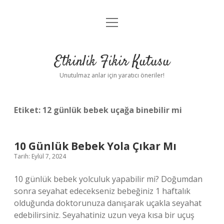
menüyü
Anasayfa
aç
Gizlilik Politikası
Etkinlik Fikir Kutusu
Yasal Uyarı
Unutulmaz anlar için yaratıcı öneriler!
Hakkımızda
Etiket:
12 günlük bebek uçağa binebilir mi
10 Günlük Bebek Yola Çıkar Mı
Tarih: Eylül 7, 2024
10 günlük bebek yolculuk yapabilir mi? Doğumdan
sonra seyahat edecekseniz bebeğiniz 1 haftalık
olduğunda doktorunuza danışarak uçakla seyahat
edebilirsiniz. Seyahatiniz uzun veya kısa bir uçuş