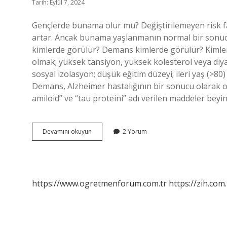
Tarih: Eylül 7, 2024
Gençlerde bunama olur mu? Değiştirilemeyen risk fakt
artar. Ancak bunama yaşlanmanın normal bir sonucu 
kimlerde görülür? Demans kimlerde görülür? Kimler 
olmak; yüksek tansiyon, yüksek kolesterol veya diya
sosyal izolasyon; düşük eğitim düzeyi; ileri yaş (>80
Demans, Alzheimer hastalığının bir sonucu olarak o
amiloid” ve “tau proteini” adı verilen maddeler bey
Bunama
Devamını okuyun
2 Yorum
Kimlerde
Görülür
https://www.ogretmenforum.com.tr
https://zih.com.