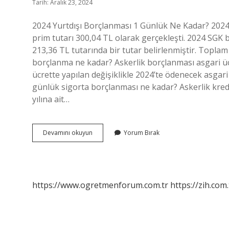
Tarih: Aralık 23, 2024
2024 Yurtdışı Borçlanması 1 Günlük Ne Kadar? 2024 yı
prim tutarı 300,04 TL olarak gerçekleşti. 2024 SGK b
213,36 TL tutarında bir tutar belirlenmiştir. Toplam 
borçlanma ne kadar? Askerlik borçlanması asgari üc
ücrette yapılan değişiklikle 2024’te ödenecek asgari 
günlük sigorta borçlanması ne kadar? Askerlik kredi
yılına ait…
Emeklilik
Devamını okuyun
Yorum Bırak
Için
Günlük
Borçlanma
Ne
Kadar
https://www.ogretmenforum.com.tr
https://zih.com.