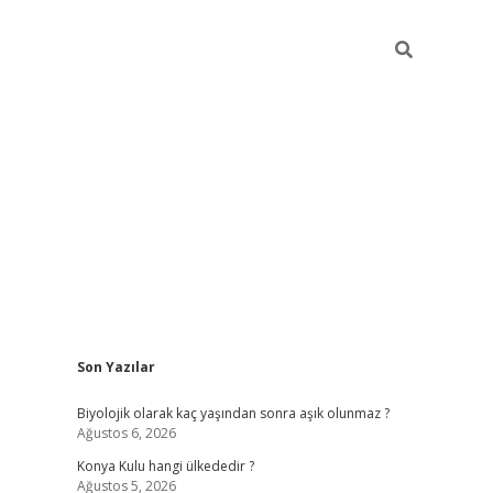
Sidebar
Son Yazılar
vdcasino
Biyolojik olarak kaç yaşından sonra aşık olunmaz ?
Ağustos 6, 2026
Konya Kulu hangi ülkededir ?
Ağustos 5, 2026