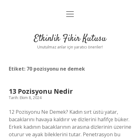
menüyü
Anasayfa
aç
Gizlilik Politikası
Etkinlik Fikir Kutusu
Yasal Uyarı
Unutulmaz anlar için yaratıcı öneriler!
Hakkımızda
Etiket:
70 pozisyonu ne demek
13 Pozisyonu Nedir
Tarih: Ekim 8, 2024
12 Pozisyonu Ne Demek? Kadın sırt üstü yatar,
bacaklarını havaya kaldırır ve dizlerini hafifçe büker.
Erkek kadının bacaklarının arasına dizlerinin üzerine
oturur ve ayak bileklerini tutar. Penetrasyon bu