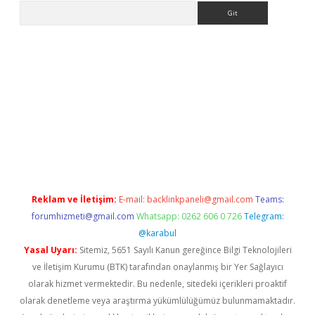
Arama
ino
Reklam ve İletişim:
E-mail:
backlinkpaneli@gmail.com
Teams:
forumhizmeti@gmail.com
Whatsapp: 0262 606 0 726
Telegram:
@karabul
Yasal Uyarı:
Sitemiz, 5651 Sayılı Kanun gereğince Bilgi Teknolojileri
ve İletişim Kurumu (BTK) tarafından onaylanmış bir Yer Sağlayıcı
olarak hizmet vermektedir. Bu nedenle, sitedeki içerikleri proaktif
olarak denetleme veya araştırma yükümlülüğümüz bulunmamaktadır.