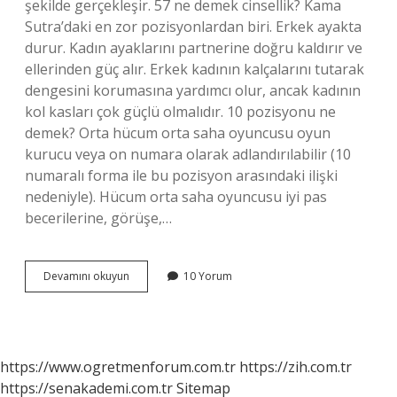
şekilde gerçekleşir. 57 ne demek cinsellik? Kama
Sutra’daki en zor pozisyonlardan biri. Erkek ayakta
durur. Kadın ayaklarını partnerine doğru kaldırır ve
ellerinden güç alır. Erkek kadının kalçalarını tutarak
dengesini korumasına yardımcı olur, ancak kadının
kol kasları çok güçlü olmalıdır. 10 pozisyonu ne
demek? Orta hücum orta saha oyuncusu oyun
kurucu veya on numara olarak adlandırılabilir (10
numaralı forma ile bu pozisyon arasındaki ilişki
nedeniyle). Hücum orta saha oyuncusu iyi pas
becerilerine, görüşe,…
13
Devamını okuyun
10 Yorum
Pozisyonu
Nedir
https://www.ogretmenforum.com.tr
https://zih.com.tr
https://senakademi.com.tr
Sitemap