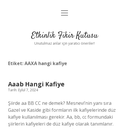
menüyü
Anasayfa
aç
Gizlilik Politikası
Etkinlik Fikir Kutusu
Yasal Uyarı
Unutulmaz anlar için yaratıcı öneriler!
Hakkımızda
Etiket:
AAXA hangi kafiye
Aaab Hangi Kafiye
Tarih: Eylül 7, 2024
Şiirde aa BB CC ne demek? Mesnevi’nin yanı sıra
Gazel ve Kaside gibi formların ilk kafiyelerinde düz
kafiye kullanılması gerekir. Aa, bb, cc formundaki
şiirlerin kafiyeleri de düz kafiye olarak tanımlanır.