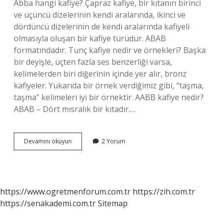
Abba hangi kafiye? Çapraz kafiye, bir kıtanın birinci
ve üçüncü dizelerinin kendi aralarında, ikinci ve
dördüncü dizelerinin de kendi aralarında kafiyeli
olmasıyla oluşan bir kafiye türüdür. ABAB
formatındadır. Tunç kafiye nedir ve örnekleri? Başka
bir deyişle, üçten fazla ses benzerliği varsa,
kelimelerden biri diğerinin içinde yer alır, bronz
kafiyeler. Yukarıda bir örnek verdiğimiz gibi, “taşma,
taşma” kelimeleri iyi bir örnektir. AABB kafiye nedir?
ABAB – Dört mısralık bir kıtadır.…
Aaab
Devamını okuyun
2 Yorum
Hangi
Kafiye
https://www.ogretmenforum.com.tr
https://zih.com.tr
https://senakademi.com.tr
Sitemap