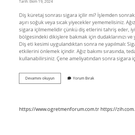
Tarih: Ekim 19, 2024
Diş küretaj sonrası sigara içilir mi? İşlemden sonrak
aşırı soğuk veya sıcak yiyecekler yememelisiniz. Ağı
sigara içilmemelidir çünkü diş etlerini tahriş eder, iy
bölgesindeki dikişlere bakmak için dudaklarınızı ve y
Diş eti kesimi uygulandıktan sonra ne yapılmalı: Si
etkilerini önlemek içindir. Ağız bakımı sırasında, teda
kullanabilirsiniz. Çene ameliyatından sonra sigara i
Frenektomi
Devamını okuyun
Yorum Bırak
Ameliyatı
Sonrası
Sigara
Içilir
Mi
https://www.ogretmenforum.com.tr
https://zih.com.