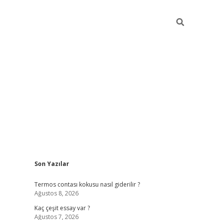
Sidebar
Son Yazılar
vdcasino
Termos contası kokusu nasıl giderilir ?
Ağustos 8, 2026
Kaç çeşit essay var ?
Ağustos 7, 2026