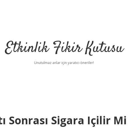
Etkinlik Fikir Kutusu
Unutulmaz anlar için yaratıcı öneriler!
 Sonrası Sigara Içilir Mi