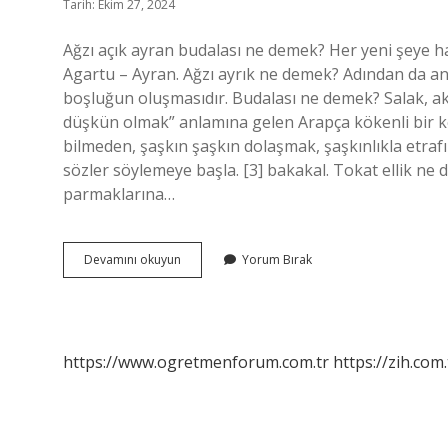
Tarih: Ekim 27, 2024
Ağzı açık ayran budalası ne demek? Her yeni şeye h
Agartu – Ayran. Ağzı ayrık ne demek? Adından da anla
boşluğun oluşmasıdır. Budalası ne demek? Salak, akıl 
düşkün olmak” anlamına gelen Arapça kökenli bir kel
bilmeden, şaşkın şaşkın dolaşmak, şaşkınlıkla etra
sözler söylemeye başla. [3] bakakal. Tokat ellik ne 
parmaklarına…
Ağzı
Devamını okuyun
Yorum Bırak
Ayran
Ne
Demek
https://www.ogretmenforum.com.tr
https://zih.com.