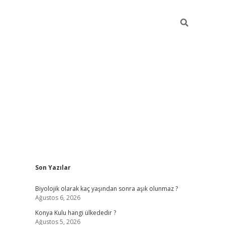
Sidebar
Son Yazılar
vdcasino
Biyolojik olarak kaç yaşından sonra aşık olunmaz ?
Ağustos 6, 2026
Konya Kulu hangi ülkededir ?
Ağustos 5, 2026