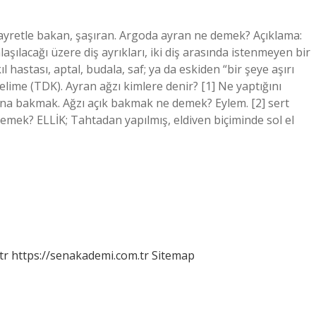
ayretle bakan, şaşıran. Argoda ayran ne demek? Açıklama:
şılacağı üzere diş ayrıkları, iki diş arasında istenmeyen bir
hastası, aptal, budala, saf; ya da eskiden “bir şeye aşırı
ime (TDK). Ayran ağzı kimlere denir? [1] Ne yaptığını
fına bakmak. Ağzı açık bakmak ne demek? Eylem. [2] sert
demek? ELLİK; Tahtadan yapılmış, eldiven biçiminde sol el
tr
https://senakademi.com.tr
Sitemap