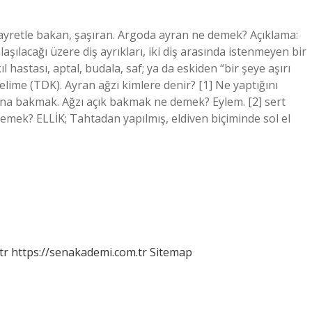
ayretle bakan, şaşıran. Argoda ayran ne demek? Açıklama:
şılacağı üzere diş ayrıkları, iki diş arasında istenmeyen bir
hastası, aptal, budala, saf; ya da eskiden “bir şeye aşırı
ime (TDK). Ayran ağzı kimlere denir? [1] Ne yaptığını
fına bakmak. Ağzı açık bakmak ne demek? Eylem. [2] sert
demek? ELLİK; Tahtadan yapılmış, eldiven biçiminde sol el
tr
https://senakademi.com.tr
Sitemap