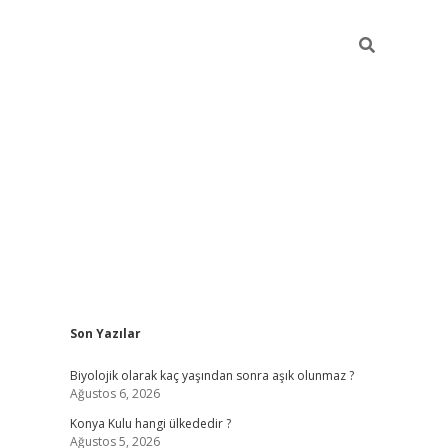
Sidebar
Son Yazılar
vdcasino
Biyolojik olarak kaç yaşından sonra aşık olunmaz ?
Ağustos 6, 2026
Konya Kulu hangi ülkededir ?
Ağustos 5, 2026