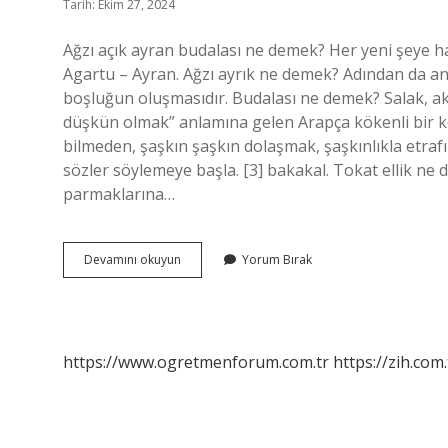
Tarih: Ekim 27, 2024
Ağzı açık ayran budalası ne demek? Her yeni şeye h
Agartu – Ayran. Ağzı ayrık ne demek? Adından da anla
boşluğun oluşmasıdır. Budalası ne demek? Salak, akıl 
düşkün olmak” anlamına gelen Arapça kökenli bir kel
bilmeden, şaşkın şaşkın dolaşmak, şaşkınlıkla etra
sözler söylemeye başla. [3] bakakal. Tokat ellik ne 
parmaklarına…
Ağzı
Devamını okuyun
Yorum Bırak
Ayran
Ne
Demek
https://www.ogretmenforum.com.tr
https://zih.com.