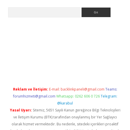
Arama
ino
Reklam ve İletişim:
E-mail:
backlinkpaneli@gmail.com
Teams:
forumhizmeti@gmail.com
Whatsapp: 0262 606 0 726
Telegram:
@karabul
Yasal Uyarı:
Sitemiz, 5651 Sayılı Kanun gereğince Bilgi Teknolojileri
ve İletişim Kurumu (BTK) tarafından onaylanmış bir Yer Sağlayıcı
olarak hizmet vermektedir. Bu nedenle, sitedeki içerikleri proaktif