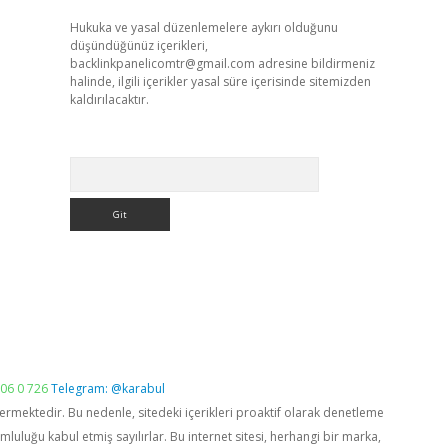
Hukuka ve yasal düzenlemelere aykırı olduğunu
düşündüğünüz içerikleri,
backlinkpanelicomtr@gmail.com
adresine bildirmeniz
halinde, ilgili içerikler yasal süre içerisinde sitemizden
kaldırılacaktır.
Arama
06 0 726
Telegram: @karabul
vermektedir. Bu nedenle, sitedeki içerikleri proaktif olarak denetleme
luğu kabul etmiş sayılırlar. Bu internet sitesi, herhangi bir marka,