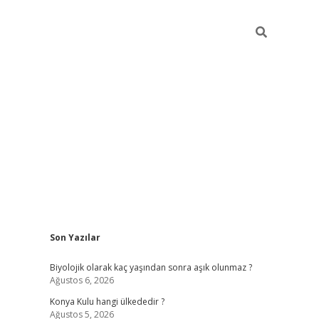
Sidebar
Son Yazılar
vdcasino
Biyolojik olarak kaç yaşından sonra aşık olunmaz ?
Ağustos 6, 2026
Konya Kulu hangi ülkededir ?
Ağustos 5, 2026