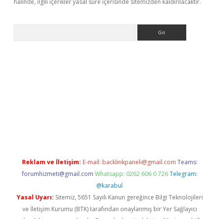
halinde, ilgili içerikler yasal süre içerisinde sitemizden kaldırılacaktır.
Arama
ino
Reklam ve İletişim:
E-mail:
backlinkpaneli@gmail.com
Teams:
forumhizmeti@gmail.com
Whatsapp: 0262 606 0 726
Telegram:
@karabul
Yasal Uyarı:
Sitemiz, 5651 Sayılı Kanun gereğince Bilgi Teknolojileri
ve İletişim Kurumu (BTK) tarafından onaylanmış bir Yer Sağlayıcı