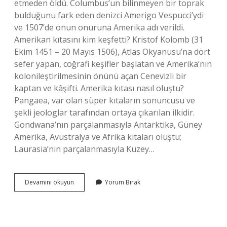
etmeden öldü. Columbus’un bilinmeyen bir toprak
bulduğunu fark eden denizci Amerigo Vespucci’ydi
ve 1507’de onun onuruna Amerika adı verildi.
Amerikan kıtasını kim keşfetti? Kristof Kolomb (31
Ekim 1451 – 20 Mayıs 1506), Atlas Okyanusu’na dört
sefer yapan, coğrafi keşifler başlatan ve Amerika’nın
kolonileştirilmesinin önünü açan Cenevizli bir
kaptan ve kâşifti. Amerika kıtası nasıl oluştu?
Pangaea, var olan süper kıtaların sonuncusu ve
şekli jeologlar tarafından ortaya çıkarılan ilkidir.
Gondwana’nın parçalanmasıyla Antarktika, Güney
Amerika, Avustralya ve Afrika kıtaları oluştu;
Laurasia’nın parçalanmasıyla Kuzey…
Amerika
Devamını okuyun
Yorum Bırak
Kıtasının
Keşfi
Nasıl
Olmuştur