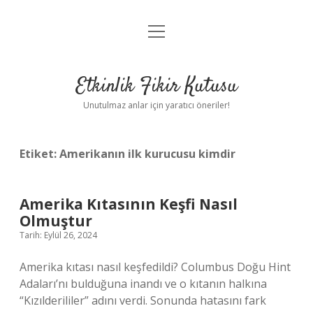
menüyü
Anasayfa
aç
Gizlilik Politikası
Etkinlik Fikir Kutusu
Yasal Uyarı
Unutulmaz anlar için yaratıcı öneriler!
Hakkımızda
Etiket:
Amerikanın ilk kurucusu kimdir
Amerika Kıtasının Keşfi Nasıl
Olmuştur
Tarih: Eylül 26, 2024
Amerika kıtası nasıl keşfedildi? Columbus Doğu Hint
Adaları’nı bulduğuna inandı ve o kıtanın halkına
“Kızılderililer” adını verdi. Sonunda hatasını fark