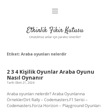
menüyü
Anasayfa
aç
Gizlilik Politikası
Etkinlik Fikir Kutusu
Yasal Uyarı
Unutulmaz anlar için yaratıcı öneriler!
Hakkımızda
Etiket:
Araba oyunları nelerdir
2 3 4 Kişilik Oyunlar Araba Oyunu
Nasıl Oynanır
Tarih: Ekim 21, 2024
Araba oyunları nelerdir? Araba Oyunlarına
ÖrneklerDirt Rally – Codemasters.F1 Serisi –
Codemasters.Forza Horizon – Playground Oyunları