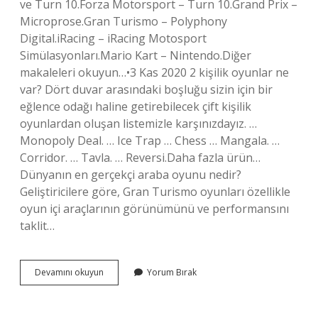
ve Turn 10.Forza Motorsport – Turn 10.Grand Prix –
Microprose.Gran Turismo – Polyphony
Digital.iRacing – iRacing Motosport
Simülasyonları.Mario Kart – Nintendo.Diğer
makaleleri okuyun…•3 Kas 2020 2 kişilik oyunlar ne
var? Dört duvar arasındaki boşluğu sizin için bir
eğlence odağı haline getirebilecek çift kişilik
oyunlardan oluşan listemizle karşınızdayız. …
Monopoly Deal. … Ice Trap … Chess … Mangala. …
Corridor. … Tavla. … Reversi.Daha fazla ürün…
Dünyanın en gerçekçi araba oyunu nedir?
Geliştiricilere göre, Gran Turismo oyunları özellikle
oyun içi araçlarının görünümünü ve performansını
taklit…
2
Devamını okuyun
Yorum Bırak
3
4
Kişilik