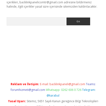
içerikleri,
backlinkpanelicomtr@gmail.com
adresine bildirmeniz
halinde, ilgili içerikler yasal süre içerisinde sitemizden kaldırılacaktır.
Arama
ino
Reklam ve İletişim:
E-mail:
backlinkpaneli@gmail.com
Teams:
forumhizmeti@gmail.com
Whatsapp: 0262 606 0 726
Telegram:
@karabul
Yasal Uyarı:
Sitemiz, 5651 Sayılı Kanun gereğince Bilgi Teknolojileri