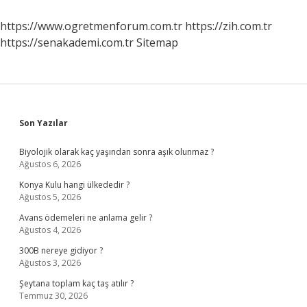
Oyunlar
Araba
https://www.ogretmenforum.com.tr
https://zih.com.tr
Oyunu
https://senakademi.com.tr
Sitemap
Nasıl
Oynanır
Sidebar
Son Yazılar
Biyolojik olarak kaç yaşından sonra aşık olunmaz ?
Ağustos 6, 2026
Konya Kulu hangi ülkededir ?
Ağustos 5, 2026
Avans ödemeleri ne anlama gelir ?
Ağustos 4, 2026
300B nereye gidiyor ?
Ağustos 3, 2026
Şeytana toplam kaç taş atılır ?
Temmuz 30, 2026