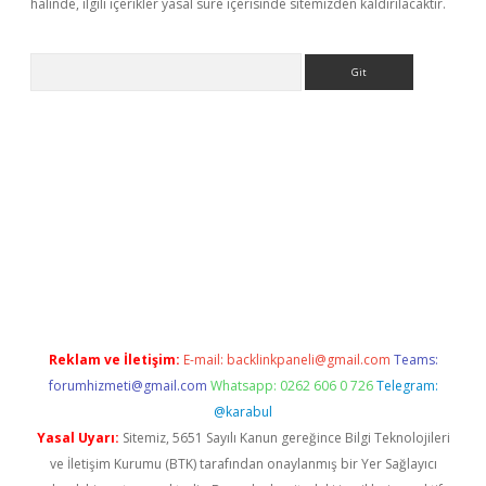
halinde, ilgili içerikler yasal süre içerisinde sitemizden kaldırılacaktır.
Arama
casino
Reklam ve İletişim:
E-mail:
backlinkpaneli@gmail.com
Teams:
forumhizmeti@gmail.com
Whatsapp: 0262 606 0 726
Telegram:
@karabul
Yasal Uyarı:
Sitemiz, 5651 Sayılı Kanun gereğince Bilgi Teknolojileri
ve İletişim Kurumu (BTK) tarafından onaylanmış bir Yer Sağlayıcı