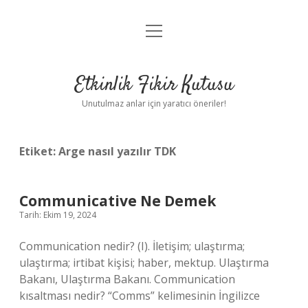
menüyü
Anasayfa
aç
Gizlilik Politikası
Etkinlik Fikir Kutusu
Yasal Uyarı
Unutulmaz anlar için yaratıcı öneriler!
Hakkımızda
Etiket:
Arge nasıl yazılır TDK
Communicative Ne Demek
Tarih: Ekim 19, 2024
Communication nedir? (I). İletişim; ulaştırma;
ulaştırma; irtibat kişisi; haber, mektup. Ulaştırma
Bakanı, Ulaştırma Bakanı. Communication
kısaltması nedir? “Comms” kelimesinin İngilizce