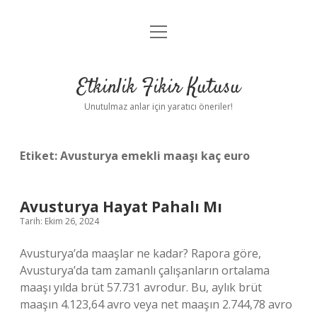
menüyü
Anasayfa
aç
Gizlilik Politikası
Etkinlik Fikir Kutusu
Yasal Uyarı
Unutulmaz anlar için yaratıcı öneriler!
Hakkımızda
Etiket:
Avusturya emekli maaşı kaç euro
Avusturya Hayat Pahalı Mı
Tarih: Ekim 26, 2024
Avusturya’da maaşlar ne kadar? Rapora göre,
Avusturya’da tam zamanlı çalışanların ortalama
maaşı yılda brüt 57.731 avrodur. Bu, aylık brüt
maaşın 4.123,64 avro veya net maaşın 2.744,78 avro