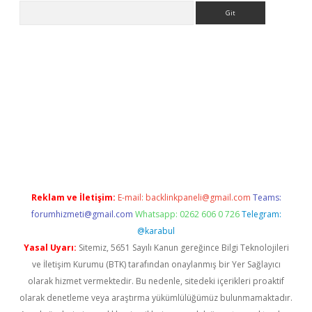
Arama
ino
Reklam ve İletişim:
E-mail:
backlinkpaneli@gmail.com
Teams:
forumhizmeti@gmail.com
Whatsapp: 0262 606 0 726
Telegram:
@karabul
Yasal Uyarı:
Sitemiz, 5651 Sayılı Kanun gereğince Bilgi Teknolojileri
ve İletişim Kurumu (BTK) tarafından onaylanmış bir Yer Sağlayıcı
olarak hizmet vermektedir. Bu nedenle, sitedeki içerikleri proaktif
olarak denetleme veya araştırma yükümlülüğümüz bulunmamaktadır.