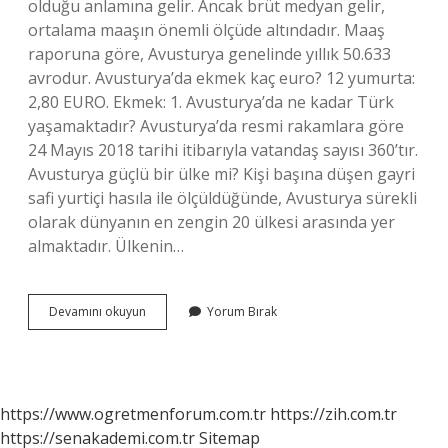
olduğu anlamına gelir. Ancak brüt medyan gelir,
ortalama maaşın önemli ölçüde altındadır. Maaş
raporuna göre, Avusturya genelinde yıllık 50.633
avrodur. Avusturya’da ekmek kaç euro? 12 yumurta:
2,80 EURO. Ekmek: 1. Avusturya’da ne kadar Türk
yaşamaktadır? Avusturya’da resmi rakamlara göre
24 Mayıs 2018 tarihi itibarıyla vatandaş sayısı 360’tır.
Avusturya güçlü bir ülke mi? Kişi başına düşen gayri
safi yurtiçi hasıla ile ölçüldüğünde, Avusturya sürekli
olarak dünyanın en zengin 20 ülkesi arasında yer
almaktadır. Ülkenin…
Avusturya
Devamını okuyun
Yorum Bırak
Hayat
Pahalı
Mı
https://www.ogretmenforum.com.tr
https://zih.com.tr
https://senakademi.com.tr
Sitemap