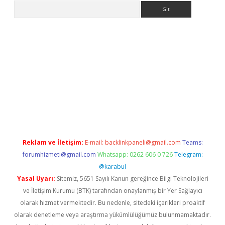
Arama
ino
Reklam ve İletişim:
E-mail:
backlinkpaneli@gmail.com
Teams:
forumhizmeti@gmail.com
Whatsapp: 0262 606 0 726
Telegram:
@karabul
Yasal Uyarı:
Sitemiz, 5651 Sayılı Kanun gereğince Bilgi Teknolojileri
ve İletişim Kurumu (BTK) tarafından onaylanmış bir Yer Sağlayıcı
olarak hizmet vermektedir. Bu nedenle, sitedeki içerikleri proaktif
olarak denetleme veya araştırma yükümlülüğümüz bulunmamaktadır.