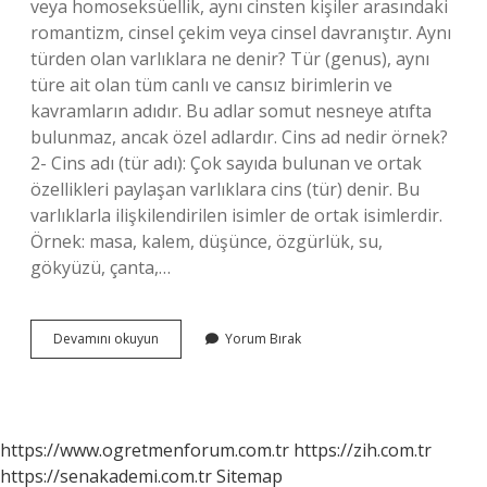
veya homoseksüellik, aynı cinsten kişiler arasındaki
romantizm, cinsel çekim veya cinsel davranıştır. Aynı
türden olan varlıklara ne denir? Tür (genus), aynı
türe ait olan tüm canlı ve cansız birimlerin ve
kavramların adıdır. Bu adlar somut nesneye atıfta
bulunmaz, ancak özel adlardır. Cins ad nedir örnek?
2- Cins adı (tür adı): Çok sayıda bulunan ve ortak
özellikleri paylaşan varlıklara cins (tür) denir. Bu
varlıklarla ilişkilendirilen isimler de ortak isimlerdir.
Örnek: masa, kalem, düşünce, özgürlük, su,
gökyüzü, çanta,…
Aynı
Devamını okuyun
Yorum Bırak
Cinsten
Olan
Varlıklara
Ne
Ad
https://www.ogretmenforum.com.tr
https://zih.com.tr
Verilir
https://senakademi.com.tr
Sitemap