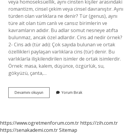
veya homoseksüellik, aynı cinsten kişiler arasındaki
romantizm, cinsel çekim veya cinsel davranıştır. Aynı
türden olan varlıklara ne denir? Tür (genus), aynı
türe ait olan tüm canlı ve cansız birimlerin ve
kavramların adıdır. Bu adlar somut nesneye atıfta
bulunmaz, ancak özel adlardır. Cins ad nedir örnek?
2- Cins adı (tür adı): Çok sayıda bulunan ve ortak
özellikleri paylaşan varlıklara cins (tür) denir. Bu
varlıklarla ilişkilendirilen isimler de ortak isimlerdir.
Örnek: masa, kalem, düşünce, özgürlük, su,
gökyüzü, çanta,…
Aynı
Devamını okuyun
Yorum Bırak
Cinsten
Olan
Varlıklara
Ne
Ad
https://www.ogretmenforum.com.tr
https://zih.com.tr
Verilir
https://senakademi.com.tr
Sitemap