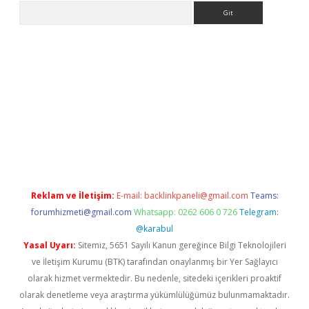
Arama
ino
Reklam ve İletişim:
E-mail:
backlinkpaneli@gmail.com
Teams:
forumhizmeti@gmail.com
Whatsapp: 0262 606 0 726
Telegram:
@karabul
Yasal Uyarı:
Sitemiz, 5651 Sayılı Kanun gereğince Bilgi Teknolojileri
ve İletişim Kurumu (BTK) tarafından onaylanmış bir Yer Sağlayıcı
olarak hizmet vermektedir. Bu nedenle, sitedeki içerikleri proaktif
olarak denetleme veya araştırma yükümlülüğümüz bulunmamaktadır.