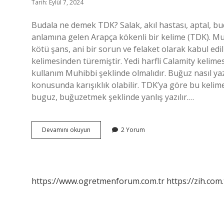
Tarih: Eylül 7, 2024
Budala ne demek TDK? Salak, akıl hastası, aptal, bud
anlamına gelen Arapça kökenli bir kelime (TDK). Musi
kötü şans, ani bir sorun ve felaket olarak kabul edi
kelimesinden türemiştir. Yedi harfli Calamity kelime
kullanım Muhibbi şeklinde olmalıdır. Buğuz nasıl yaz
konusunda karışıklık olabilir. TDK’ya göre bu kelime
buguz, buğuzetmek şeklinde yanlış yazılır.…
Budala
Devamını okuyun
2 Yorum
Nasıl
Yazılır
https://www.ogretmenforum.com.tr
https://zih.com.