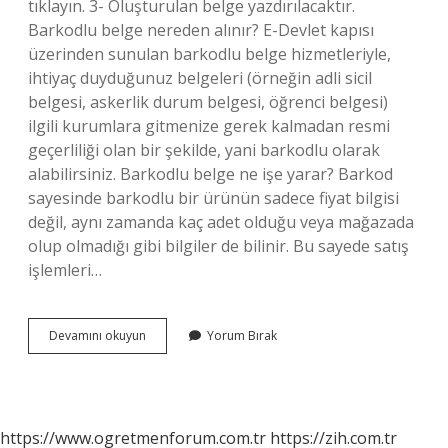
tıklayın. 3- Oluşturulan belge yazdırılacaktır.
Barkodlu belge nereden alınır? E-Devlet kapısı
üzerinden sunulan barkodlu belge hizmetleriyle,
ihtiyaç duyduğunuz belgeleri (örneğin adli sicil
belgesi, askerlik durum belgesi, öğrenci belgesi)
ilgili kurumlara gitmenize gerek kalmadan resmi
geçerliliği olan bir şekilde, yani barkodlu olarak
alabilirsiniz. Barkodlu belge ne işe yarar? Barkod
sayesinde barkodlu bir ürünün sadece fiyat bilgisi
değil, aynı zamanda kaç adet olduğu veya mağazada
olup olmadığı gibi bilgiler de bilinir. Bu sayede satış
işlemleri…
Barkodlu
Devamını okuyun
Yorum Bırak
Çıktı
Belgesi
Nedir
https://www.ogretmenforum.com.tr
https://zih.com.tr