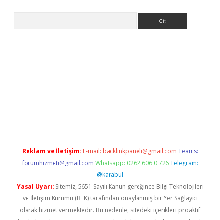
Arama
ino
Reklam ve İletişim:
E-mail:
backlinkpaneli@gmail.com
Teams:
forumhizmeti@gmail.com
Whatsapp: 0262 606 0 726
Telegram:
@karabul
Yasal Uyarı:
Sitemiz, 5651 Sayılı Kanun gereğince Bilgi Teknolojileri
ve İletişim Kurumu (BTK) tarafından onaylanmış bir Yer Sağlayıcı
olarak hizmet vermektedir. Bu nedenle, sitedeki içerikleri proaktif