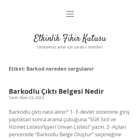
menüyü
Anasayfa
aç
Gizlilik Politikası
Etkinlik Fikir Kutusu
Yasal Uyarı
Unutulmaz anlar için yaratıcı öneriler!
Hakkımızda
Etiket:
Barkod nereden sorgulanır
Barkodlu Çıktı Belgesi Nedir
Tarih: Ekim 24, 2024
Barkodlu çıktı nasıl alınır? 1- E-devlet sistemine giriş
yaptıktan sonra arama çubuğuna “SGK Sicil ve
Hizmet Listesi/İşyeri Unvan Listesi” yazın. 2- Açılan
pencerede “Barkodlu Belge Oluştur” seçeneğine