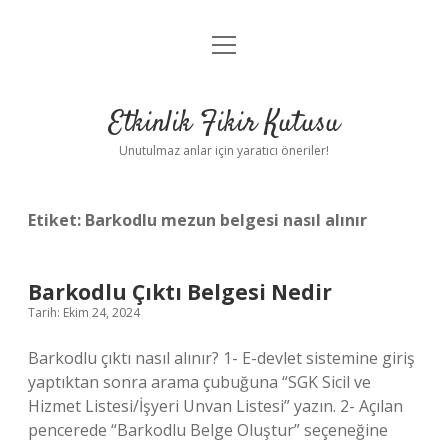
menüyü
Anasayfa
aç
Gizlilik Politikası
Etkinlik Fikir Kutusu
Yasal Uyarı
Unutulmaz anlar için yaratıcı öneriler!
Hakkımızda
Etiket:
Barkodlu mezun belgesi nasıl alınır
Barkodlu Çıktı Belgesi Nedir
Tarih: Ekim 24, 2024
Barkodlu çıktı nasıl alınır? 1- E-devlet sistemine giriş
yaptıktan sonra arama çubuğuna “SGK Sicil ve
Hizmet Listesi/İşyeri Unvan Listesi” yazın. 2- Açılan
pencerede “Barkodlu Belge Oluştur” seçeneğine