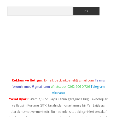
Arama
ino
Reklam ve İletişim:
E-mail:
backlinkpaneli@gmail.com
Teams:
forumhizmeti@gmail.com
Whatsapp: 0262 606 0 726
Telegram:
@karabul
Yasal Uyarı:
Sitemiz, 5651 Sayılı Kanun gereğince Bilgi Teknolojileri
ve İletişim Kurumu (BTK) tarafından onaylanmış bir Yer Sağlayıcı
olarak hizmet vermektedir. Bu nedenle, sitedeki içerikleri proaktif