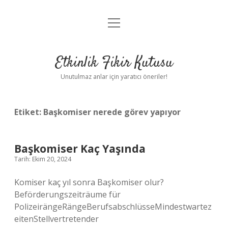
menüyü
Anasayfa
aç
Gizlilik Politikası
Etkinlik Fikir Kutusu
Yasal Uyarı
Unutulmaz anlar için yaratıcı öneriler!
Hakkımızda
Etiket:
Başkomiser nerede görev yapıyor
Başkomiser Kaç Yaşında
Tarih: Ekim 20, 2024
Komiser kaç yıl sonra Başkomiser olur?
Beförderungszeiträume für
PolizeirängeRängeBerufsabschlüsseMindestwartez
eitenStellvertretender