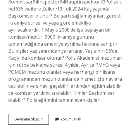
Kommissar94Inspektor84Hauptinspektor73Polizeic
hef636 weitere Zeilen•19. Juli 2024 Kaç yaşında
Başkomiser olunur? Bu şartı sağlamayanlar, gerekli
ikramiye süresi ve yaşa göre emekliye
ayrılacaklardır. 1 Mayıs 2008’de işe başlayan bir
komiser/müdür, 9000 ikramiye gününü
tamamladığında emekliye ayrılma hakkına sahiptir.
Bu kişiler yaş sınırından yararlanır. Yaş sınırı 56’dır.
Kaç yılda komiser olunur? Polis Akademisi mezunları
için rütbe bekleme süresi 4 yıldır. Ayrıca PMYO veya
POMEM mezunu olanlar veya herhangi bir lisans
programından mezun olanlar da hizmet içi sınavlara
katılabilir ve sınavı geçebilir, ardından eğitim alabilir
ve komiser yardımcısı olabilir. Kimler Başkomiser
olabilir? Polis eğitimini tamamlayan kişiler…
Başkomiser
Devamını okuyun
Yorum Bırak
Kaç
Yaşında