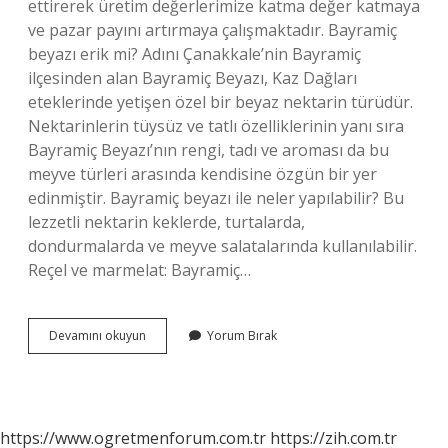
ettirerek üretim değerlerimize katma değer katmaya
ve pazar payını artırmaya çalışmaktadır. Bayramiç
beyazı erik mi? Adını Çanakkale’nin Bayramiç
ilçesinden alan Bayramiç Beyazı, Kaz Dağları
eteklerinde yetişen özel bir beyaz nektarin türüdür.
Nektarinlerin tüysüz ve tatlı özelliklerinin yanı sıra
Bayramiç Beyazı’nın rengi, tadı ve aroması da bu
meyve türleri arasında kendisine özgün bir yer
edinmiştir. Bayramiç beyazı ile neler yapılabilir? Bu
lezzetli nektarin keklerde, turtalarda,
dondurmalarda ve meyve salatalarında kullanılabilir.
Reçel ve marmelat: Bayramiç…
Bayramiç
Devamını okuyun
Yorum Bırak
Beyazı
Nedir
https://www.ogretmenforum.com.tr
https://zih.com.tr