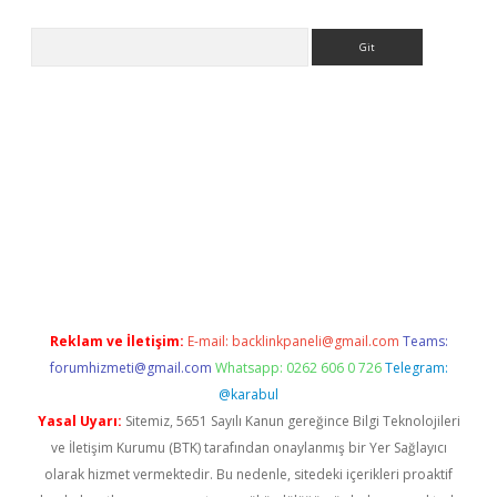
Arama
ino
Reklam ve İletişim:
E-mail:
backlinkpaneli@gmail.com
Teams:
forumhizmeti@gmail.com
Whatsapp: 0262 606 0 726
Telegram:
@karabul
Yasal Uyarı:
Sitemiz, 5651 Sayılı Kanun gereğince Bilgi Teknolojileri
ve İletişim Kurumu (BTK) tarafından onaylanmış bir Yer Sağlayıcı
olarak hizmet vermektedir. Bu nedenle, sitedeki içerikleri proaktif