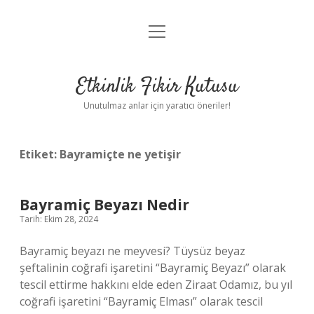
menüyü
Anasayfa
aç
Gizlilik Politikası
Etkinlik Fikir Kutusu
Yasal Uyarı
Unutulmaz anlar için yaratıcı öneriler!
Hakkımızda
Etiket:
Bayramiçte ne yetişir
Bayramiç Beyazı Nedir
Tarih: Ekim 28, 2024
Bayramiç beyazı ne meyvesi? Tüysüz beyaz
şeftalinin coğrafi işaretini “Bayramiç Beyazı” olarak
tescil ettirme hakkını elde eden Ziraat Odamız, bu yıl
coğrafi işaretini “Bayramiç Elması” olarak tescil