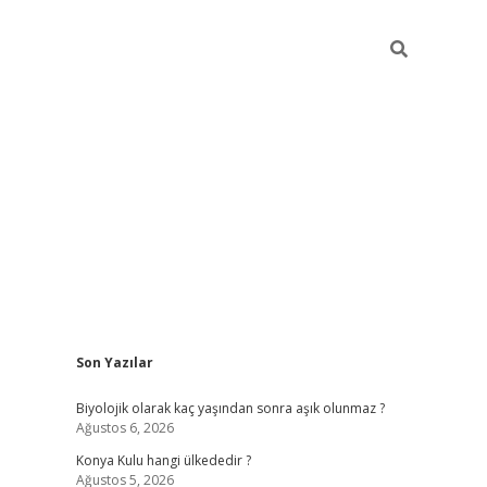
Sidebar
Son Yazılar
vdcasino
Biyolojik olarak kaç yaşından sonra aşık olunmaz ?
Ağustos 6, 2026
Konya Kulu hangi ülkededir ?
Ağustos 5, 2026