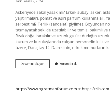
Tarih: Aralık 9, 2024
Askeriyede sakal yasak mı? Erkek subay, asker, asts
yaptırmaları, pomat ve aşırı parfüm kullanmaları, fav
serbest mi? Terlik (sandalet) giyilmez. Boyundan 
taşmayacak şekilde uzatılabilir ve temiz, bakımlı ve 
Bıyık doğal bırakılır ve uzunluğu üst dudağın uzun
kurum ve kuruluşlarında çalışan personelin kılık ve
üzere, Danıştay 12. Dairesinin, erkek memurların 
Msb
Devamını okuyun
Yorum Bırak
De
Sakal
Serbest
Mi
https://www.ogretmenforum.com.tr
https://zih.com.