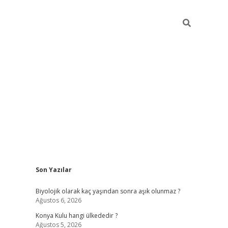
Sidebar
Son Yazılar
vdcasino
Biyolojik olarak kaç yaşından sonra aşık olunmaz ?
Ağustos 6, 2026
Konya Kulu hangi ülkededir ?
Ağustos 5, 2026