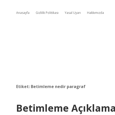
Anasayfa
Gizlilik Politikası
Yasal Uyarı
Hakkımızda
Etiket:
Betimleme nedir paragraf
Betimleme Açıklama