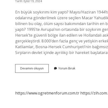
Tarih: Eylül 19, 2024
En büyük soykırımı kim yaptı? Mayıs/Haziran 1944’
odalarına gönderilmek üzere seçilen Macar Yahudile
bilinen bu olay, ölüm sayısı bakımından tarihin en b
yaptı? 1995’te Avrupa’nın ortasında bir soykırım gerç
Hersek’te güvenli bölge ilan edilen ve Hollandalı a
gerçekleştirdi. 8.000’den fazla genç ve yetişkin erke
Katliamlar, Bosna-Hersek Cumhuriyeti’nin bağımsızlı
Sırpların devlet içinde ayrılıkçı bir hareket başlatar
Dünyanın
Devamını okuyun
Yorum Bırak
En
Büyük
Katliamı
Kim
Yaptı
https://www.ogretmenforum.com.tr
https://zih.com.