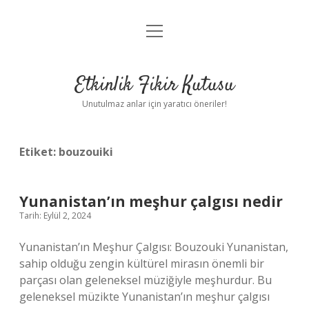
menüyü
Anasayfa
aç
Gizlilik Politikası
Etkinlik Fikir Kutusu
Yasal Uyarı
Unutulmaz anlar için yaratıcı öneriler!
Hakkımızda
Etiket:
bouzouiki
Yunanistan’ın meşhur çalgısı nedir
Tarih: Eylül 2, 2024
Yunanistan’ın Meşhur Çalgısı: Bouzouki Yunanistan,
sahip olduğu zengin kültürel mirasın önemli bir
parçası olan geleneksel müziğiyle meşhurdur. Bu
geleneksel müzikte Yunanistan’ın meşhur çalgısı