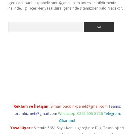
içerikleri,
backlinkpanelicomtr@gmail.com
adresine bildirmeniz
halinde, ilgili içerikler yasal süre içerisinde sitemizden kaldırılacaktır.
Arama
ino
Reklam ve İletişim:
E-mail:
backlinkpaneli@gmail.com
Teams:
forumhizmeti@gmail.com
Whatsapp: 0262 606 0 726
Telegram:
@karabul
Yasal Uyarı:
Sitemiz, 5651 Sayılı Kanun gereğince Bilgi Teknolojileri