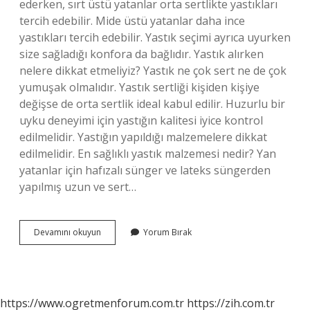
ederken, sırt üstü yatanlar orta sertlikte yastıkları
tercih edebilir. Mide üstü yatanlar daha ince
yastıkları tercih edebilir. Yastık seçimi ayrıca uyurken
size sağladığı konfora da bağlıdır. Yastık alırken
nelere dikkat etmeliyiz? Yastık ne çok sert ne de çok
yumuşak olmalıdır. Yastık sertliği kişiden kişiye
değişse de orta sertlik ideal kabul edilir. Huzurlu bir
uyku deneyimi için yastığın kalitesi iyice kontrol
edilmelidir. Yastığın yapıldığı malzemelere dikkat
edilmelidir. En sağlıklı yastık malzemesi nedir? Yan
yatanlar için hafızalı sünger ve lateks süngerden
yapılmış uzun ve sert…
Yastık
Devamını okuyun
Yorum Bırak
Seçerken
Nelere
Dikkat
Edilmeli
https://www.ogretmenforum.com.tr
https://zih.com.tr