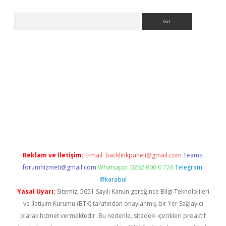
Arama
ino
Reklam ve İletişim:
E-mail:
backlinkpaneli@gmail.com
Teams:
forumhizmeti@gmail.com
Whatsapp: 0262 606 0 726
Telegram:
@karabul
Yasal Uyarı:
Sitemiz, 5651 Sayılı Kanun gereğince Bilgi Teknolojileri
ve İletişim Kurumu (BTK) tarafından onaylanmış bir Yer Sağlayıcı
olarak hizmet vermektedir. Bu nedenle, sitedeki içerikleri proaktif