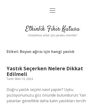
menüyü
Anasayfa
aç
Gizlilik Politikası
Etkinlik Fikir Kutusu
Yasal Uyarı
Unutulmaz anlar için yaratıcı öneriler!
Hakkımızda
Etiket:
Boyun ağrısı için hangi yastık
Yastık Seçerken Nelere Dikkat
Edilmeli
Tarih: Ekim 19, 2024
Doğru yastık seçimi nasıl yapılır? Uyku
pozisyonunuzu göz önünde bulundurun: Yan
yatanlar genellikle daha kalın yastıkları tercih