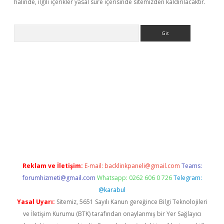
halinde, ilgili içerikler yasal süre içerisinde sitemizden kaldırılacaktır.
Arama
ino
Reklam ve İletişim:
E-mail:
backlinkpaneli@gmail.com
Teams:
forumhizmeti@gmail.com
Whatsapp: 0262 606 0 726
Telegram:
@karabul
Yasal Uyarı:
Sitemiz, 5651 Sayılı Kanun gereğince Bilgi Teknolojileri
ve İletişim Kurumu (BTK) tarafından onaylanmış bir Yer Sağlayıcı