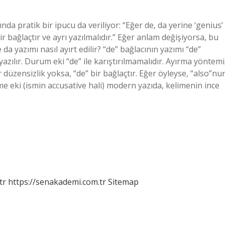
da pratik bir ipucu da veriliyor: “Eğer de, da yerine ‘genius’
bağlaçtır ve ayrı yazılmalıdır.” Eğer anlam değişiyorsa, bu
a yazımı nasıl ayırt edilir? “de” bağlacının yazımı “de”
azılır. Durum eki “de” ile karıştırılmamalıdır. Ayırma yöntemi
 düzensizlik yoksa, “de” bir bağlaçtır. Eğer öyleyse, “also”nu
me eki (ismin accusative hali) modern yazıda, kelimenin ince
tr
https://senakademi.com.tr
Sitemap