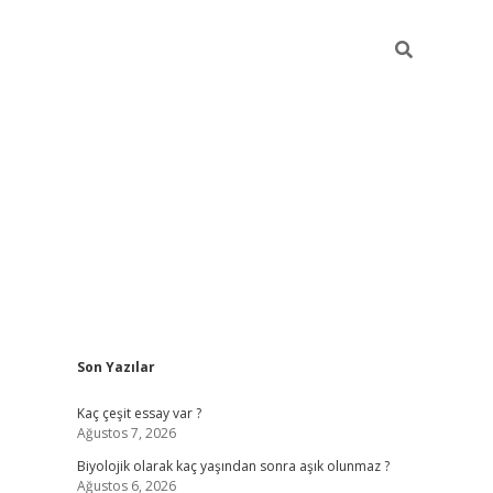
Sidebar
Son Yazılar
vdcasino
Kaç çeşit essay var ?
Ağustos 7, 2026
Biyolojik olarak kaç yaşından sonra aşık olunmaz ?
Ağustos 6, 2026