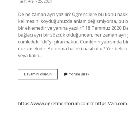
Tarih: Aralık 25, 2024
De ne zaman ayrı yazılır? Öğrencilere bu konu hakkın
kelimesini koyduğunuzda anlam değişmiyorsa, bu bir 
bir eklemedir ve yanına yazılır.” 18 Temmuz 2020 De d
bağlacı ayrı bir sözcük olduğundan, her zaman ayrı y
cümledeki “de”yi çıkarmaktır. Cümlenin yapısında bir
durum ekidir. Bulunma hal eki nasıl olur? Yer belirt
veya kalın…
Bulunma
Devamını okuyun
Yorum Bırak
Hali
Olan
De
Nasıl
Yazılır
https://www.ogretmenforum.com.tr
https://zih.com.