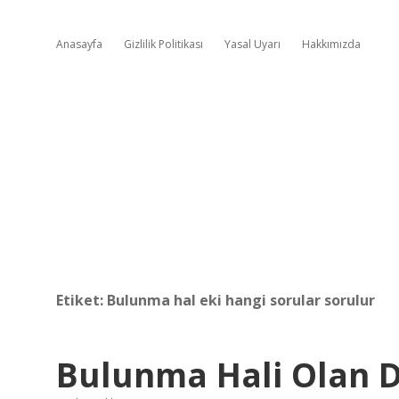
Anasayfa
Gizlilik Politikası
Yasal Uyarı
Hakkımızda
Etiket:
Bulunma hal eki hangi sorular sorulur
Bulunma Hali Olan De