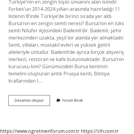
Türkiye’nin en zengin kişisi ünvanını alan isimdir.
Forbes’un 2014-2024 yılları arasında hazırladığı 11
listenin 8’inde Türkiye’de birinci sırada yer aldı.
Bursa’nın en zengin semti neresi? Bursa’nın en lüks
semti Nilüfer ilçesindeki Bademli’dir. Bademli, şehir
merkezinden uzakta, yeşil bir alanda yer almaktadır.
Semt, villaları, müstakil evleri ve yüksek gelirli
aileleriyle ünlüdür. Bademli’de ayrıca birçok alışveriş
merkezi, restoran ve kafe bulunmaktadır. Bursa’nın
kurucusu kim? Günümüzdeki Bursa kentinin
temelini oluşturan antik Prusya kenti, Bitinya
krallarından I.…
Bursanın
Devamını okuyun
Yorum Bırak
En
Zengin
Kişisi
Kimdir
https://www.ogretmenforum.com.tr
https://zih.com.tr