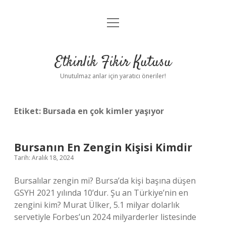
menüyü
Anasayfa
aç
Gizlilik Politikası
Etkinlik Fikir Kutusu
Yasal Uyarı
Unutulmaz anlar için yaratıcı öneriler!
Hakkımızda
Etiket:
Bursada en çok kimler yaşıyor
Bursanın En Zengin Kişisi Kimdir
Tarih: Aralık 18, 2024
Bursalılar zengin mi? Bursa’da kişi başına düşen
GSYH 2021 yılında 10’dur. Şu an Türkiye’nin en
zengini kim? Murat Ülker, 5.1 milyar dolarlık
servetiyle Forbes’un 2024 milyarderler listesinde