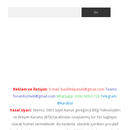
Arama
ino
Reklam ve İletişim:
E-mail:
backlinkpaneli@gmail.com
Teams:
forumhizmeti@gmail.com
Whatsapp: 0262 606 0 726
Telegram:
@karabul
Yasal Uyarı:
Sitemiz, 5651 Sayılı Kanun gereğince Bilgi Teknolojileri
ve İletişim Kurumu (BTK) tarafından onaylanmış bir Yer Sağlayıcı
olarak hizmet vermektedir. Bu nedenle, sitedeki içerikleri proaktif