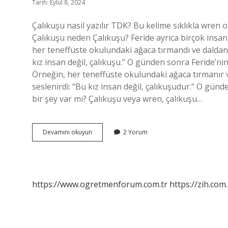
Tarih: Eylül 8, 2024
Çalıkuşu nasil yazılır TDK? Bu kelime sıklıkla wren o
Çalıkuşu neden Çalıkuşu? Feride ayrıca birçok insa
her teneffüste okulundaki ağaca tırmandı ve dalda
kız insan değil, çalıkuşu.” O günden sonra Feride’nin
Örneğin, her teneffüste okulundaki ağaca tırmanır
seslenirdi: “Bu kız insan değil, çalıkuşudur.” O günd
bir şey var mı? Çalıkuşu veya wren, çalıkuşu…
Çalıkuşu
Devamını okuyun
2 Yorum
Mu
Çalıkuşu
Mu
https://www.ogretmenforum.com.tr
https://zih.com.