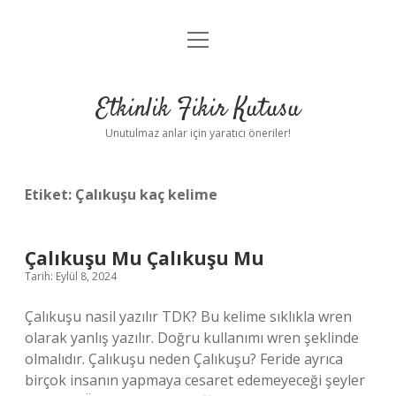
menüyü
Anasayfa
aç
Gizlilik Politikası
Etkinlik Fikir Kutusu
Yasal Uyarı
Unutulmaz anlar için yaratıcı öneriler!
Hakkımızda
Etiket:
Çalıkuşu kaç kelime
Çalıkuşu Mu Çalıkuşu Mu
Tarih: Eylül 8, 2024
Çalıkuşu nasil yazılır TDK? Bu kelime sıklıkla wren
olarak yanlış yazılır. Doğru kullanımı wren şeklinde
olmalıdır. Çalıkuşu neden Çalıkuşu? Feride ayrıca
birçok insanın yapmaya cesaret edemeyeceği şeyler