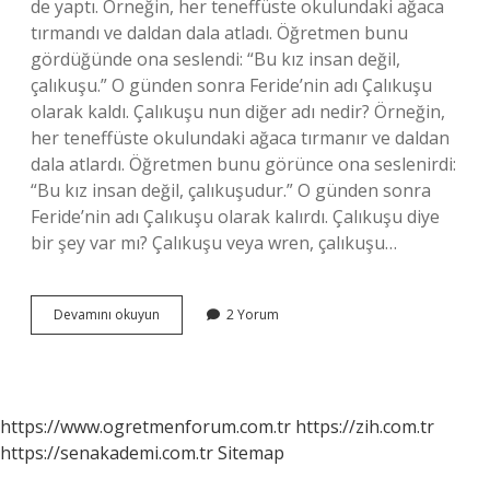
de yaptı. Örneğin, her teneffüste okulundaki ağaca
tırmandı ve daldan dala atladı. Öğretmen bunu
gördüğünde ona seslendi: “Bu kız insan değil,
çalıkuşu.” O günden sonra Feride’nin adı Çalıkuşu
olarak kaldı. Çalıkuşu nun diğer adı nedir? Örneğin,
her teneffüste okulundaki ağaca tırmanır ve daldan
dala atlardı. Öğretmen bunu görünce ona seslenirdi:
“Bu kız insan değil, çalıkuşudur.” O günden sonra
Feride’nin adı Çalıkuşu olarak kalırdı. Çalıkuşu diye
bir şey var mı? Çalıkuşu veya wren, çalıkuşu…
Çalıkuşu
Devamını okuyun
2 Yorum
Mu
Çalıkuşu
Mu
https://www.ogretmenforum.com.tr
https://zih.com.tr
https://senakademi.com.tr
Sitemap