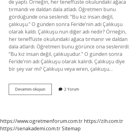
de yaptı. Örneğin, her teneffüste okulundaki ağaca
tırmandı ve daldan dala atladı. Öğretmen bunu
gördüğünde ona seslendi: “Bu kız insan değil,
çalıkuşu.” O günden sonra Feride’nin adı Çalıkuşu
olarak kaldı. Çalıkuşu nun diğer adı nedir? Örneğin,
her teneffüste okulundaki ağaca tırmanır ve daldan
dala atlardı. Öğretmen bunu görünce ona seslenirdi:
“Bu kız insan değil, çalıkuşudur.” O günden sonra
Feride’nin adı Çalıkuşu olarak kalırdı. Çalıkuşu diye
bir şey var mı? Çalıkuşu veya wren, çalıkuşu…
Çalıkuşu
Devamını okuyun
2 Yorum
Mu
Çalıkuşu
Mu
https://www.ogretmenforum.com.tr
https://zih.com.tr
https://senakademi.com.tr
Sitemap