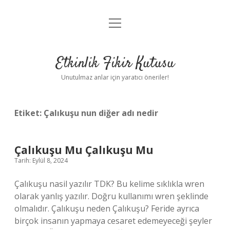
menüyü
Anasayfa
aç
Gizlilik Politikası
Etkinlik Fikir Kutusu
Yasal Uyarı
Unutulmaz anlar için yaratıcı öneriler!
Hakkımızda
Etiket:
Çalıkuşu nun diğer adı nedir
Çalıkuşu Mu Çalıkuşu Mu
Tarih: Eylül 8, 2024
Çalıkuşu nasil yazılır TDK? Bu kelime sıklıkla wren
olarak yanlış yazılır. Doğru kullanımı wren şeklinde
olmalıdır. Çalıkuşu neden Çalıkuşu? Feride ayrıca
birçok insanın yapmaya cesaret edemeyeceği şeyler