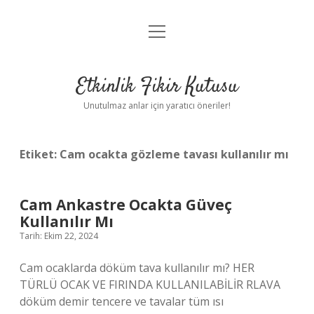
menüyü
Anasayfa
aç
Gizlilik Politikası
Etkinlik Fikir Kutusu
Yasal Uyarı
Unutulmaz anlar için yaratıcı öneriler!
Hakkımızda
Etiket:
Cam ocakta gözleme tavası kullanılır mı
Cam Ankastre Ocakta Güveç
Kullanılır Mı
Tarih: Ekim 22, 2024
Cam ocaklarda döküm tava kullanılır mı? HER
TÜRLÜ OCAK VE FIRINDA KULLANILABİLİR RLAVA
döküm demir tencere ve tavalar tüm ısı