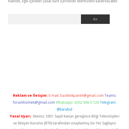
halinde, ilgili içerikler yasal süre içerisinde sitemizden kaldırılacaktır.
Arama
ino
Reklam ve İletişim:
E-mail:
backlinkpaneli@gmail.com
Teams:
forumhizmeti@gmail.com
Whatsapp: 0262 606 0 726
Telegram:
@karabul
Yasal Uyarı:
Sitemiz, 5651 Sayılı Kanun gereğince Bilgi Teknolojileri
ve İletişim Kurumu (BTK) tarafından onaylanmış bir Yer Sağlayıcı