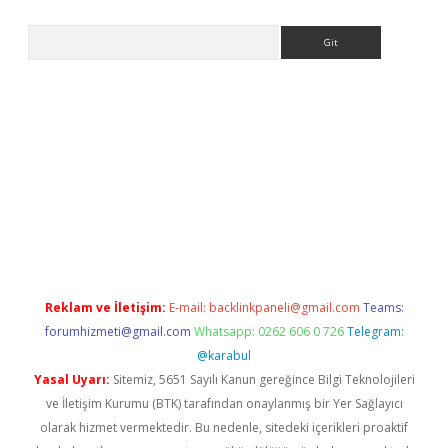
Arama
ino
Reklam ve İletişim:
E-mail:
backlinkpaneli@gmail.com
Teams:
forumhizmeti@gmail.com
Whatsapp: 0262 606 0 726
Telegram:
@karabul
Yasal Uyarı:
Sitemiz, 5651 Sayılı Kanun gereğince Bilgi Teknolojileri
ve İletişim Kurumu (BTK) tarafından onaylanmış bir Yer Sağlayıcı
olarak hizmet vermektedir. Bu nedenle, sitedeki içerikleri proaktif