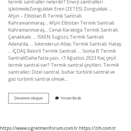
termik santraller nelerdir? Enerji santralleri
işletmedeZonguldak Eren (ZETES) Zonguldak. …
Afşin – Elbistan B Termik Santrali.
Kahramanmaraş… Afşin Elbistan Termik Santrali.
Kahramanmaraş… Cenal Karabiga Termik Santrali.
Çanakkale. … İSKEN Sugözü Termik Santrali.
Adana’da. … İskenderun Atlas Termik Santrali. Hatay.
… İÇDAŞ Bekirli Termik Santrali. … Soma B Termik
SantraliDaha fazla yazı…•7 Ağustos 2023 Kaç çeşit
termik santral var? Termik santral çeşitleri. Termik
santraller; Dizel santral, buhar türbinli santral ve
gaz türbinli santral olmak…
Kaç
Devamını okuyun
Yorum Bırak
Tane
Termik
Santral
Var
https://www.ogretmenforum.com.tr
https://zih.com.tr