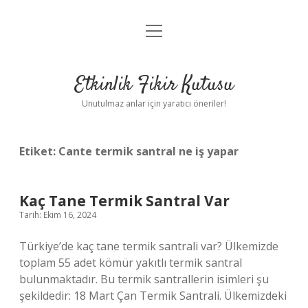
menüyü
Anasayfa
aç
Gizlilik Politikası
Etkinlik Fikir Kutusu
Yasal Uyarı
Unutulmaz anlar için yaratıcı öneriler!
Hakkımızda
Etiket:
Cante termik santral ne iş yapar
Kaç Tane Termik Santral Var
Tarih: Ekim 16, 2024
Türkiye’de kaç tane termik santrali var? Ülkemizde
toplam 55 adet kömür yakıtlı termik santral
bulunmaktadır. Bu termik santrallerin isimleri şu
şekildedir: 18 Mart Çan Termik Santrali. Ülkemizdeki