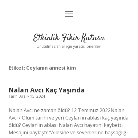
menüyü
Anasayfa
aç
Gizlilik Politikası
Etkinlik Fikir Kutusu
Yasal Uyarı
Unutulmaz anlar için yaratıcı öneriler!
Hakkımızda
Etiket:
Ceylanın annesi kim
Nalan Avcı Kaç Yaşında
Tarih: Aralık 15, 2024
Nalan Avcı ne zaman öldü? 12 Temmuz 2022Nalan
Avcı / Ölüm tarihi ve yeri Ceylan’ın ablası kaç yaşında
öldü? Ceylan’ın ablası Nalan Avcı hayatını kaybetti.
Mesajını paylaştı: “Ailesine ve sevenlerine başsağlığı