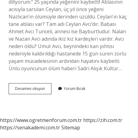
diliyorum.” 25 yaşında yeğenini kaybetti! Ablasının
acısıyla sarsılan Ceylan, üç yıl önce yeğeni
Nazlıcan’ın ölümüyle derinden üzüldü. Ceylan’ın kaç
tane ablası var? Tam adı Ceylan Avcı’dır. Babası
Ahmet Avcı Tunceli, annesi ise Bayburtludur. Nalan
ve Nazan Avcı adında ikiz kız kardeşleri vardır. Avcı
neden öldü? Umut Avcı, beynindeki kan pıhtısı
nedeniyle kaldırıldığı hastanede 15 gün süren zorlu
yaşam mücadelesinin ardından hayatını kaybetti.
Ünlü oyuncunun ölüm haberi Sadri Alışık Kültür…
Nalan
Devamını okuyun
Yorum Bırak
Avcı
Kaç
Yaşında
https://www.ogretmenforum.com.tr
https://zih.com.tr
https://senakademi.com.tr
Sitemap