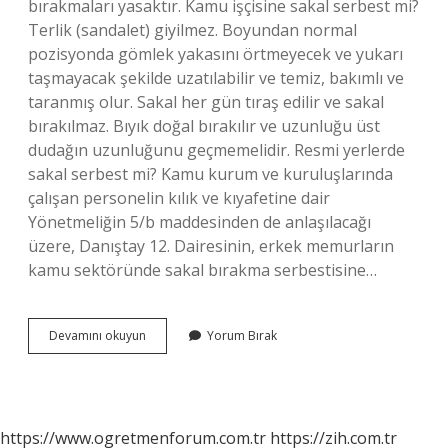
bırakmaları yasaktır. Kamu işçisine sakal serbest mi?
Terlik (sandalet) giyilmez. Boyundan normal
pozisyonda gömlek yakasını örtmeyecek ve yukarı
taşmayacak şekilde uzatılabilir ve temiz, bakımlı ve
taranmış olur. Sakal her gün tıraş edilir ve sakal
bırakılmaz. Bıyık doğal bırakılır ve uzunluğu üst
dudağın uzunluğunu geçmemelidir. Resmi yerlerde
sakal serbest mi? Kamu kurum ve kuruluşlarında
çalışan personelin kılık ve kıyafetine dair
Yönetmeliğin 5/b maddesinden de anlaşılacağı
üzere, Danıştay 12. Dairesinin, erkek memurların
kamu sektöründe sakal bırakma serbestisine…
Msb
Devamını okuyun
Yorum Bırak
De
Sakal
Serbest
Mi
https://www.ogretmenforum.com.tr
https://zih.com.tr