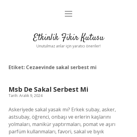
menüyü
Anasayfa
aç
Gizlilik Politikası
Etkinlik Fikir Kutusu
Yasal Uyarı
Unutulmaz anlar için yaratıcı öneriler!
Hakkımızda
Etiket:
Cezaevinde sakal serbest mi
Msb De Sakal Serbest Mi
Tarih: Aralık 9, 2024
Askeriyede sakal yasak mı? Erkek subay, asker,
astsubay, öğrenci, onbaşı ve erlerin kaşlarını
yolmaları, manikür yaptırmaları, pomat ve aşırı
parfüm kullanmaları, favori, sakal ve bıyık