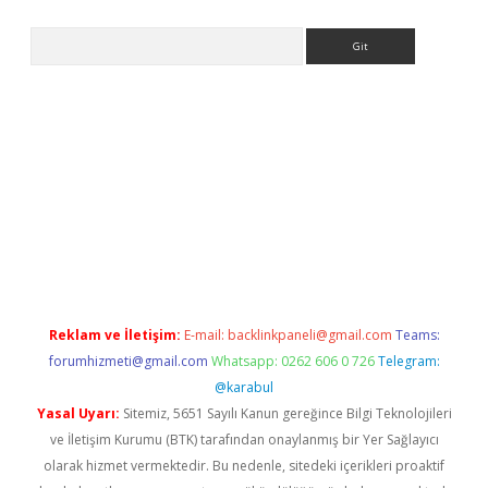
Arama
asino
Reklam ve İletişim:
E-mail:
backlinkpaneli@gmail.com
Teams:
forumhizmeti@gmail.com
Whatsapp: 0262 606 0 726
Telegram:
@karabul
Yasal Uyarı:
Sitemiz, 5651 Sayılı Kanun gereğince Bilgi Teknolojileri
ve İletişim Kurumu (BTK) tarafından onaylanmış bir Yer Sağlayıcı
olarak hizmet vermektedir. Bu nedenle, sitedeki içerikleri proaktif