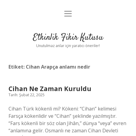
menüyü
Anasayfa
aç
Gizlilik Politikası
Etkinlik Fikir Kutusu
Yasal Uyarı
Unutulmaz anlar için yaratıcı öneriler!
Hakkımızda
Etiket:
Cihan Arapça anlamı nedir
Cihan Ne Zaman Kuruldu
Tarih: Şubat 22, 2025
Cihan Türk kökenli mi? Kökeni: “Cihan” kelimesi
Farsça kökenlidir ve “Cihan” şeklinde yazılmıştır.
“Fars kökenli bir söz olan Jihân,” dünya “veya” evren
“anlamına gelir. Osmanlı ne zaman Cihan Devleti