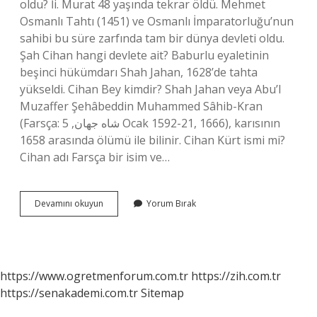
oldu? İi. Murat 48 yaşında tekrar öldü. Mehmet
Osmanlı Tahtı (1451) ve Osmanlı İmparatorluğu’nun
sahibi bu süre zarfında tam bir dünya devleti oldu.
Şah Cihan hangi devlete ait? Baburlu eyaletinin
beşinci hükümdarı Shah Jahan, 1628’de tahta
yükseldi. Cihan Bey kimdir? Shah Jahan veya Abu’l
Muzaffer Şehâbeddin Muhammed Sâhib-Kran
(Farsça: شاه جهان, 5 Ocak 1592-21, 1666), karısının
1658 arasında ölümü ile bilinir. Cihan Kürt ismi mi?
Cihan adı Farsça bir isim ve…
Cihan
Devamını okuyun
Yorum Bırak
Ne
Zaman
Kuruldu
https://www.ogretmenforum.com.tr
https://zih.com.tr
https://senakademi.com.tr
Sitemap