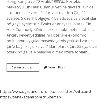
Hong Kong’u ve 20 Aralık 1999’da Portekiz
Makao’yu Çin Halk Cumhuriyeti’ne devretti. Çin’de
kaç tane ülke vardır? İdari amaçlar için Çin, 22
eyalete, 5 özerk bölgeye, 4 belediyeye ve 2 özel idari
bölgeye ayrılmıştır. Eyaletler anayasal olarak Çin
Halk Cumhuriyeti’nin merkezi hükümetine tabidir.
Ancak, devlet yetkililerinin özellikle ekonomik
politikanın uygulanmasında geniş yetkileri vardır.
Çin’e bağlı kaç ülke var? İdari olarak Çin, 23 eyalet, 5
özerk bölge ve 4 belediye olmak üzere toplam…
Çin
Devamını okuyun
Yorum Bırak
Hangi
Ülkede
Bulunmaktadır
https://www.ogretmenforum.com.tr
https://zih.com.tr
https://senakademi.com.tr
Sitemap