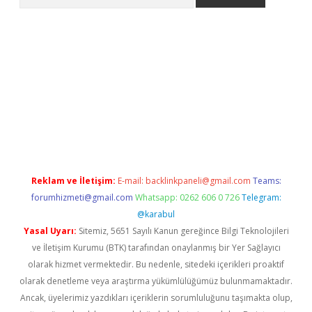
sino
Reklam ve İletişim:
E-mail:
backlinkpaneli@gmail.com
Teams:
forumhizmeti@gmail.com
Whatsapp: 0262 606 0 726
Telegram:
@karabul
Yasal Uyarı:
Sitemiz, 5651 Sayılı Kanun gereğince Bilgi Teknolojileri
ve İletişim Kurumu (BTK) tarafından onaylanmış bir Yer Sağlayıcı
olarak hizmet vermektedir. Bu nedenle, sitedeki içerikleri proaktif
olarak denetleme veya araştırma yükümlülüğümüz bulunmamaktadır.
Ancak, üyelerimiz yazdıkları içeriklerin sorumluluğunu taşımakta olup,