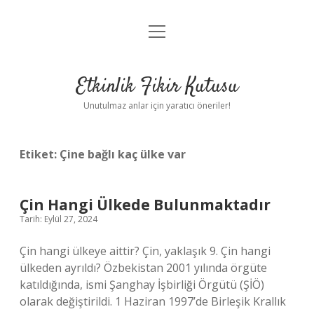
menüyü
Anasayfa
aç
Gizlilik Politikası
Etkinlik Fikir Kutusu
Yasal Uyarı
Unutulmaz anlar için yaratıcı öneriler!
Hakkımızda
Etiket:
Çine bağlı kaç ülke var
Çin Hangi Ülkede Bulunmaktadır
Tarih: Eylül 27, 2024
Çin hangi ülkeye aittir? Çin, yaklaşık 9. Çin hangi
ülkeden ayrıldı? Özbekistan 2001 yılında örgüte
katıldığında, ismi Şanghay İşbirliği Örgütü (ŞİÖ)
olarak değiştirildi. 1 Haziran 1997’de Birleşik Krallık