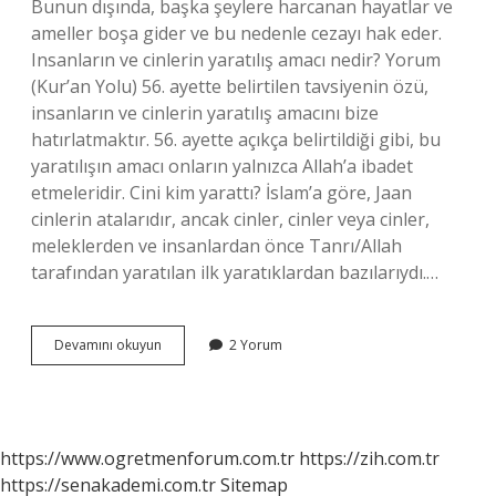
Bunun dışında, başka şeylere harcanan hayatlar ve
ameller boşa gider ve bu nedenle cezayı hak eder.
Insanların ve cinlerin yaratılış amacı nedir? Yorum
(Kur’an Yolu) 56. ayette belirtilen tavsiyenin özü,
insanların ve cinlerin yaratılış amacını bize
hatırlatmaktır. 56. ayette açıkça belirtildiği gibi, bu
yaratılışın amacı onların yalnızca Allah’a ibadet
etmeleridir. Cini kim yarattı? İslam’a göre, Jaan
cinlerin atalarıdır, ancak cinler, cinler veya cinler,
meleklerden ve insanlardan önce Tanrı/Allah
tarafından yaratılan ilk yaratıklardan bazılarıydı.…
Cinlerin
Devamını okuyun
2 Yorum
Yaratılış
Amacı
Nedir
https://www.ogretmenforum.com.tr
https://zih.com.tr
https://senakademi.com.tr
Sitemap