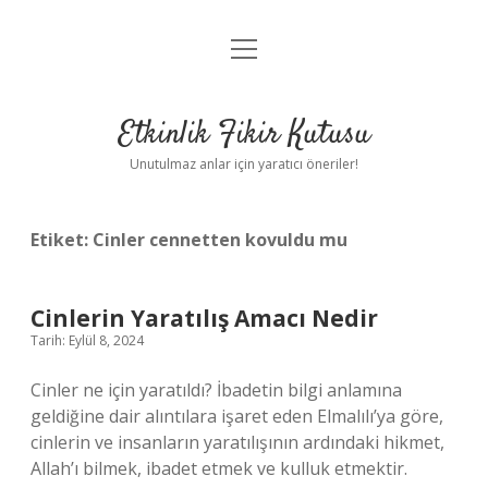
menüyü
Anasayfa
aç
Gizlilik Politikası
Etkinlik Fikir Kutusu
Yasal Uyarı
Unutulmaz anlar için yaratıcı öneriler!
Hakkımızda
Etiket:
Cinler cennetten kovuldu mu
Cinlerin Yaratılış Amacı Nedir
Tarih: Eylül 8, 2024
Cinler ne için yaratıldı? İbadetin bilgi anlamına
geldiğine dair alıntılara işaret eden Elmalılı’ya göre,
cinlerin ve insanların yaratılışının ardındaki hikmet,
Allah’ı bilmek, ibadet etmek ve kulluk etmektir.