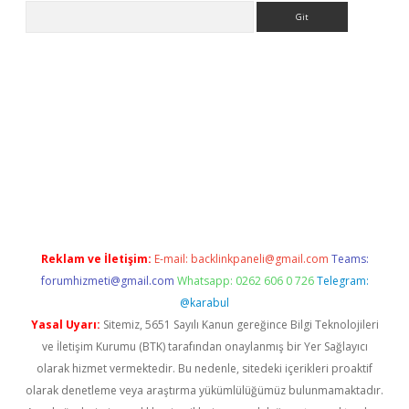
Arama
ino
Reklam ve İletişim:
E-mail:
backlinkpaneli@gmail.com
Teams:
forumhizmeti@gmail.com
Whatsapp: 0262 606 0 726
Telegram:
@karabul
Yasal Uyarı:
Sitemiz, 5651 Sayılı Kanun gereğince Bilgi Teknolojileri
ve İletişim Kurumu (BTK) tarafından onaylanmış bir Yer Sağlayıcı
olarak hizmet vermektedir. Bu nedenle, sitedeki içerikleri proaktif
olarak denetleme veya araştırma yükümlülüğümüz bulunmamaktadır.