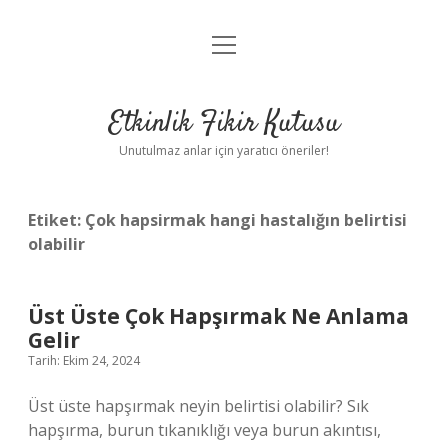
menüyü
Anasayfa
aç
Gizlilik Politikası
Etkinlik Fikir Kutusu
Yasal Uyarı
Unutulmaz anlar için yaratıcı öneriler!
Hakkımızda
Etiket:
Çok hapsirmak hangi hastalığın belirtisi
olabilir
Üst Üste Çok Hapşırmak Ne Anlama
Gelir
Tarih: Ekim 24, 2024
Üst üste hapşırmak neyin belirtisi olabilir? Sık
hapşırma, burun tıkanıklığı veya burun akıntısı,