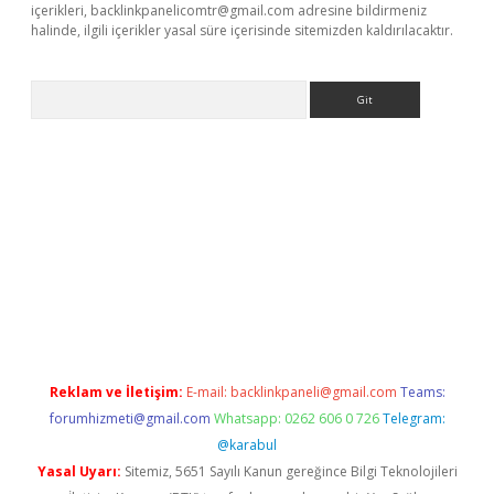
içerikleri,
backlinkpanelicomtr@gmail.com
adresine bildirmeniz
halinde, ilgili içerikler yasal süre içerisinde sitemizden kaldırılacaktır.
Arama
ino
Reklam ve İletişim:
E-mail:
backlinkpaneli@gmail.com
Teams:
forumhizmeti@gmail.com
Whatsapp: 0262 606 0 726
Telegram:
@karabul
Yasal Uyarı:
Sitemiz, 5651 Sayılı Kanun gereğince Bilgi Teknolojileri