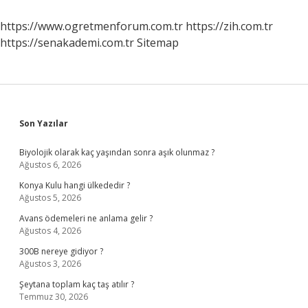
Ne
Anlama
https://www.ogretmenforum.com.tr
https://zih.com.tr
Gelir
https://senakademi.com.tr
Sitemap
Sidebar
Son Yazılar
Biyolojik olarak kaç yaşından sonra aşık olunmaz ?
Ağustos 6, 2026
Konya Kulu hangi ülkededir ?
Ağustos 5, 2026
Avans ödemeleri ne anlama gelir ?
Ağustos 4, 2026
300B nereye gidiyor ?
Ağustos 3, 2026
Şeytana toplam kaç taş atılır ?
Temmuz 30, 2026