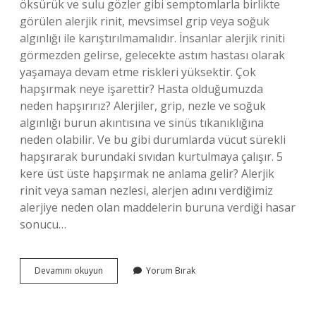
öksürük ve sulu gözler gibi semptomlarla birlikte
görülen alerjik rinit, mevsimsel grip veya soğuk
algınlığı ile karıştırılmamalıdır. İnsanlar alerjik riniti
görmezden gelirse, gelecekte astım hastası olarak
yaşamaya devam etme riskleri yüksektir. Çok
hapşırmak neye işarettir? Hasta olduğumuzda
neden hapşırırız? Alerjiler, grip, nezle ve soğuk
algınlığı burun akıntısına ve sinüs tıkanıklığına
neden olabilir. Ve bu gibi durumlarda vücut sürekli
hapşırarak burundaki sıvıdan kurtulmaya çalışır. 5
kere üst üste hapşırmak ne anlama gelir? Alerjik
rinit veya saman nezlesi, alerjen adını verdiğimiz
alerjiye neden olan maddelerin buruna verdiği hasar
sonucu…
Üst
Devamını okuyun
Yorum Bırak
Üste
Çok
Hapşırmak