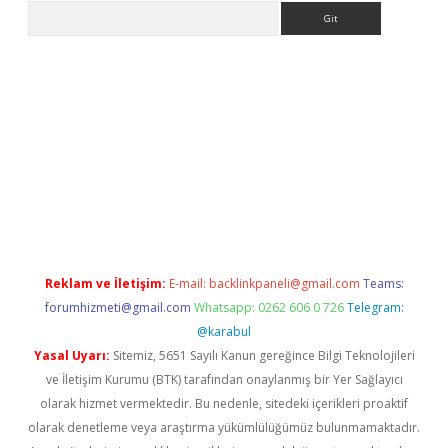
Arama
sino
Reklam ve İletişim:
E-mail:
backlinkpaneli@gmail.com
Teams:
forumhizmeti@gmail.com
Whatsapp: 0262 606 0 726
Telegram:
@karabul
Yasal Uyarı:
Sitemiz, 5651 Sayılı Kanun gereğince Bilgi Teknolojileri
ve İletişim Kurumu (BTK) tarafından onaylanmış bir Yer Sağlayıcı
olarak hizmet vermektedir. Bu nedenle, sitedeki içerikleri proaktif
olarak denetleme veya araştırma yükümlülüğümüz bulunmamaktadır.