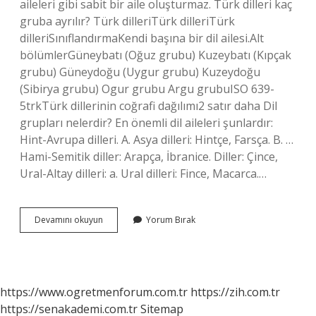
aileleri gibi sabit bir aile oluşturmaz. Türk dilleri kaç
gruba ayrılır? Türk dilleriTürk dilleriTürk
dilleriSınıflandırmaKendi başına bir dil ailesi.Alt
bölümlerGüneybatı (Oğuz grubu) Kuzeybatı (Kıpçak
grubu) Güneydoğu (Uygur grubu) Kuzeydoğu
(Sibirya grubu) Ogur grubu Argu grubuISO 639-
5trkTürk dillerinin coğrafi dağılımı2 satır daha Dil
grupları nelerdir? En önemli dil aileleri şunlardır:
Hint-Avrupa dilleri. A. Asya dilleri: Hintçe, Farsça. B. …
Hami-Semitik diller: Arapça, İbranice. Diller: Çince,
Ural-Altay dilleri: a. Ural dilleri: Fince, Macarca.…
Türk
Devamını okuyun
Yorum Bırak
Dili
Hangi
Gruba
Girer
https://www.ogretmenforum.com.tr
https://zih.com.tr
https://senakademi.com.tr
Sitemap