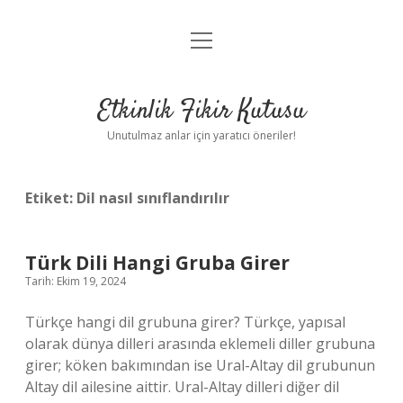
menüyü
Anasayfa
aç
Gizlilik Politikası
Etkinlik Fikir Kutusu
Yasal Uyarı
Unutulmaz anlar için yaratıcı öneriler!
Hakkımızda
Etiket:
Dil nasıl sınıflandırılır
Türk Dili Hangi Gruba Girer
Tarih: Ekim 19, 2024
Türkçe hangi dil grubuna girer? Türkçe, yapısal
olarak dünya dilleri arasında eklemeli diller grubuna
girer; köken bakımından ise Ural-Altay dil grubunun
Altay dil ailesine aittir. Ural-Altay dilleri diğer dil