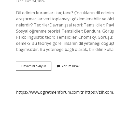
Tarih: Ekim 24, 2024
Dil edinim kuramları kaç tane? Çocukların dil edinimi
araştırmacılar veri toplamayı gözlemlenebilir ve ölçüle
nelerdir? TeorilerDavranışsal teori: Temsilciler: Pav
Sosyal öğrenme teorisi: Temsilciler: Bandura. Görüş:
Psikolinguistik teori: Temsilciler: Chomsky. Görüşü:
demek? Bu teoriye göre, insanın dil yeteneği doğuşt
bağımsızdır. Bu yeteneğe bağlı olarak, bir dilin kull
Dil
Devamını okuyun
Yorum Bırak
Kuramları
Nelerdir
https://www.ogretmenforum.com.tr
https://zih.com.