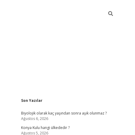
Sidebar
Son Yazılar
vdcasino
Biyolojik olarak kaç yaşından sonra aşık olunmaz ?
Ağustos 6, 2026
Konya Kulu hangi ülkededir ?
Ağustos 5, 2026