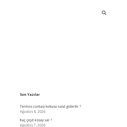
Sidebar
Son Yazılar
vdcasino
Termos contası kokusu nasıl giderilir ?
Ağustos 8, 2026
Kaç çeşit essay var ?
Ağustos 7, 2026