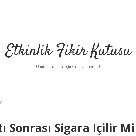
Etkinlik Fikir Kutusu
Unutulmaz anlar için yaratıcı öneriler!
r
 Sonrası Sigara Içilir Mi