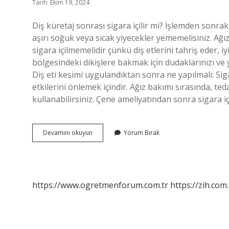
Tarih: Ekim 19, 2024
Diş küretaj sonrası sigara içilir mi? İşlemden sonrak
aşırı soğuk veya sıcak yiyecekler yememelisiniz. Ağı
sigara içilmemelidir çünkü diş etlerini tahriş eder, iy
bölgesindeki dikişlere bakmak için dudaklarınızı ve y
Diş eti kesimi uygulandıktan sonra ne yapılmalı: Si
etkilerini önlemek içindir. Ağız bakımı sırasında, teda
kullanabilirsiniz. Çene ameliyatından sonra sigara i
Frenektomi
Devamını okuyun
Yorum Bırak
Ameliyatı
Sonrası
Sigara
Içilir
Mi
https://www.ogretmenforum.com.tr
https://zih.com.