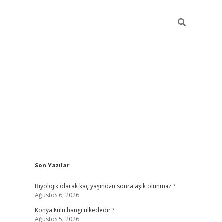
Sidebar
Son Yazılar
vdcasino
Biyolojik olarak kaç yaşından sonra aşık olunmaz ?
Ağustos 6, 2026
Konya Kulu hangi ülkededir ?
Ağustos 5, 2026