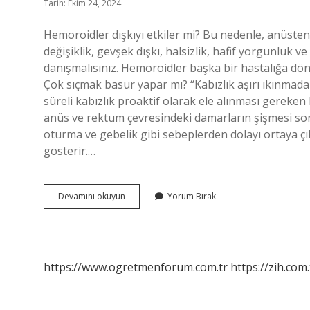
Tarih: Ekim 24, 2024
Hemoroidler dışkıyı etkiler mi? Bu nedenle, anüsten 
değişiklik, gevşek dışkı, halsizlik, hafif yorgunluk ve
danışmalısınız. Hemoroidler başka bir hastalığa dön
Çok sıçmak basur yapar mı? “Kabızlık aşırı ıkınmad
süreli kabızlık proaktif olarak ele alınması gereken
anüs ve rektum çevresindeki damarların şişmesi sonu
oturma ve gebelik gibi sebeplerden dolayı ortaya çık
gösterir.…
Basur
Devamını okuyun
Yorum Bırak
Dışkıyı
Etkiler
Mi
https://www.ogretmenforum.com.tr
https://zih.com.