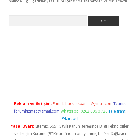
halinde, ilgili içerikler yasal süre içerisinde sitemizden kaldırılacaktır.
Arama
sino
Reklam ve İletişim:
E-mail:
backlinkpaneli@gmail.com
Teams:
forumhizmeti@gmail.com
Whatsapp: 0262 606 0 726
Telegram:
@karabul
Yasal Uyarı:
Sitemiz, 5651 Sayılı Kanun gereğince Bilgi Teknolojileri
ve İletişim Kurumu (BTK) tarafından onaylanmış bir Yer Sağlayıcı