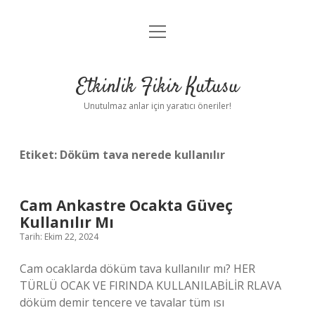
menüyü
Anasayfa
aç
Gizlilik Politikası
Etkinlik Fikir Kutusu
Yasal Uyarı
Unutulmaz anlar için yaratıcı öneriler!
Hakkımızda
Etiket:
Döküm tava nerede kullanılır
Cam Ankastre Ocakta Güveç
Kullanılır Mı
Tarih: Ekim 22, 2024
Cam ocaklarda döküm tava kullanılır mı? HER
TÜRLÜ OCAK VE FIRINDA KULLANILABİLİR RLAVA
döküm demir tencere ve tavalar tüm ısı