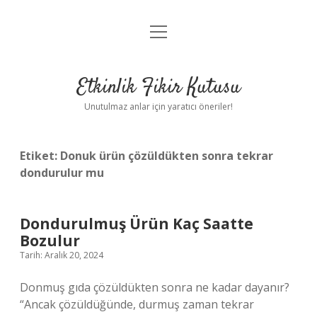
menüyü
Anasayfa
aç
Gizlilik Politikası
Etkinlik Fikir Kutusu
Yasal Uyarı
Unutulmaz anlar için yaratıcı öneriler!
Hakkımızda
Etiket:
Donuk ürün çözüldükten sonra tekrar
dondurulur mu
Dondurulmuş Ürün Kaç Saatte
Bozulur
Tarih: Aralık 20, 2024
Donmuş gıda çözüldükten sonra ne kadar dayanır?
“Ancak çözüldüğünde, durmuş zaman tekrar