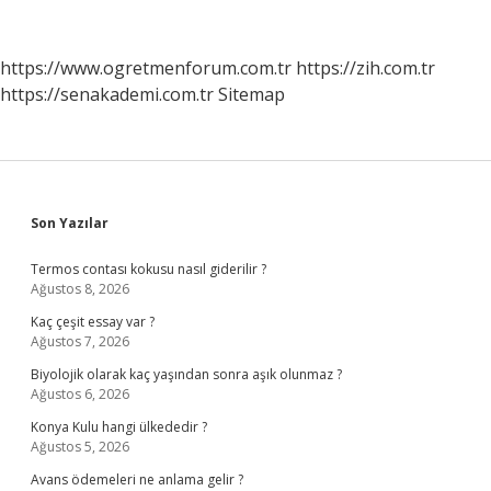
Saatte
Bozulur
https://www.ogretmenforum.com.tr
https://zih.com.tr
https://senakademi.com.tr
Sitemap
Sidebar
Son Yazılar
Termos contası kokusu nasıl giderilir ?
Ağustos 8, 2026
Kaç çeşit essay var ?
Ağustos 7, 2026
Biyolojik olarak kaç yaşından sonra aşık olunmaz ?
Ağustos 6, 2026
Konya Kulu hangi ülkededir ?
Ağustos 5, 2026
Avans ödemeleri ne anlama gelir ?