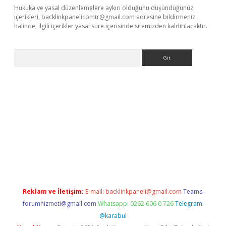
Hukuka ve yasal düzenlemelere aykırı olduğunu düşündüğünüz
içerikleri,
backlinkpanelicomtr@gmail.com
adresine bildirmeniz
halinde, ilgili içerikler yasal süre içerisinde sitemizden kaldırılacaktır.
Arama
ino
Reklam ve İletişim:
E-mail:
backlinkpaneli@gmail.com
Teams:
forumhizmeti@gmail.com
Whatsapp: 0262 606 0 726
Telegram:
@karabul