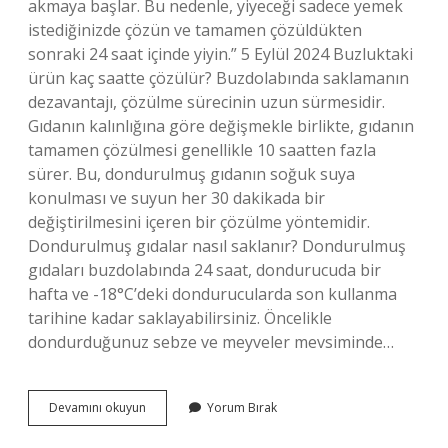
akmaya başlar. Bu nedenle, yiyeceği sadece yemek
istediğinizde çözün ve tamamen çözüldükten
sonraki 24 saat içinde yiyin.” 5 Eylül 2024 Buzluktaki
ürün kaç saatte çözülür? Buzdolabında saklamanın
dezavantajı, çözülme sürecinin uzun sürmesidir.
Gıdanın kalınlığına göre değişmekle birlikte, gıdanın
tamamen çözülmesi genellikle 10 saatten fazla
sürer. Bu, dondurulmuş gıdanın soğuk suya
konulması ve suyun her 30 dakikada bir
değiştirilmesini içeren bir çözülme yöntemidir.
Dondurulmuş gıdalar nasıl saklanır? Dondurulmuş
gıdaları buzdolabında 24 saat, dondurucuda bir
hafta ve -18°C’deki dondurucularda son kullanma
tarihine kadar saklayabilirsiniz. Öncelikle
dondurduğunuz sebze ve meyveler mevsiminde…
Dondurulmuş
Devamını okuyun
Yorum Bırak
Ürün
Kaç