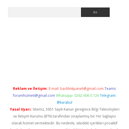
Arama
ino
Reklam ve İletişim:
E-mail:
backlinkpaneli@gmail.com
Teams:
forumhizmeti@gmail.com
Whatsapp: 0262 606 0 726
Telegram:
@karabul
Yasal Uyarı:
Sitemiz, 5651 Sayılı Kanun gereğince Bilgi Teknolojileri
ve İletişim Kurumu (BTK) tarafından onaylanmış bir Yer Sağlayıcı
olarak hizmet vermektedir. Bu nedenle, sitedeki içerikleri proaktif