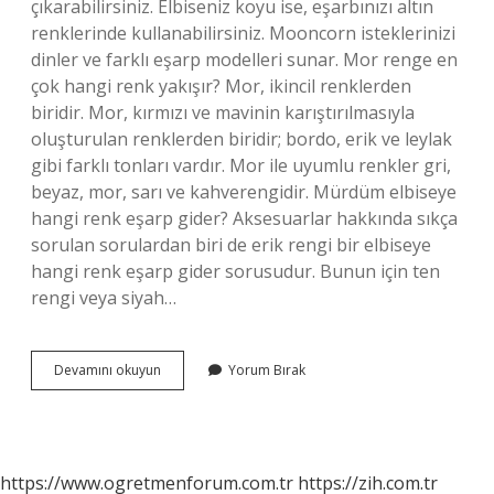
çıkarabilirsiniz. Elbiseniz koyu ise, eşarbınızı altın
renklerinde kullanabilirsiniz. Mooncorn isteklerinizi
dinler ve farklı eşarp modelleri sunar. Mor renge en
çok hangi renk yakışır? Mor, ikincil renklerden
biridir. Mor, kırmızı ve mavinin karıştırılmasıyla
oluşturulan renklerden biridir; bordo, erik ve leylak
gibi farklı tonları vardır. Mor ile uyumlu renkler gri,
beyaz, mor, sarı ve kahverengidir. Mürdüm elbiseye
hangi renk eşarp gider? Aksesuarlar hakkında sıkça
sorulan sorulardan biri de erik rengi bir elbiseye
hangi renk eşarp gider sorusudur. Bunun için ten
rengi veya siyah…
Mor
Devamını okuyun
Yorum Bırak
Elbisenin
Üzerine
Hangi
Renk
Eşarp
https://www.ogretmenforum.com.tr
https://zih.com.tr
Gider