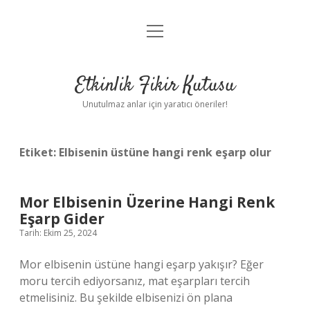
menüyü
Anasayfa
aç
Gizlilik Politikası
Etkinlik Fikir Kutusu
Yasal Uyarı
Unutulmaz anlar için yaratıcı öneriler!
Hakkımızda
Etiket:
Elbisenin üstüne hangi renk eşarp olur
Mor Elbisenin Üzerine Hangi Renk
Eşarp Gider
Tarih: Ekim 25, 2024
Mor elbisenin üstüne hangi eşarp yakışır? Eğer
moru tercih ediyorsanız, mat eşarpları tercih
etmelisiniz. Bu şekilde elbisenizi ön plana